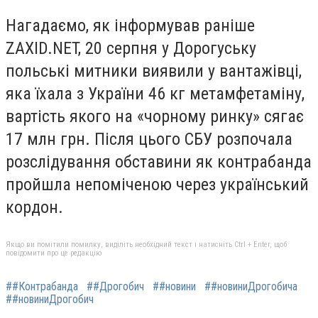
Нагадаємо, як інформував раніше
ZAXID.NET, 20 серпня у Дорогуську
польські митники виявили у вантажівці,
яка їхала з України 46 кг метамфетаміну,
вартість якого на «чорному ринку» сягає
17 млн грн. Після цього СБУ розпочала
розслідування обставини як контрабанда
пройшла непоміченою через український
кордон.
Якщо ви помітили помилку, виділіть необхідний текст і натисніть Ctrl + Enter, щоб
повідомити про це редакцію
##Контрабанда
##Дрогобич
##новини
##новиниДрогобича
##новиниДрогобич