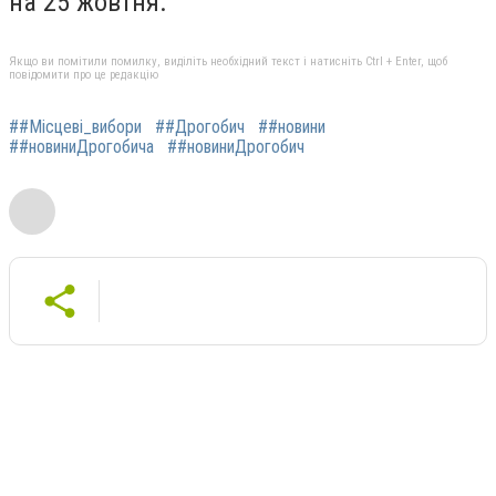
на 25 жовтня.
Якщо ви помітили помилку, виділіть необхідний текст і натисніть Ctrl + Enter, щоб
повідомити про це редакцію
##Місцеві_вибори
##Дрогобич
##новини
##новиниДрогобича
##новиниДрогобич