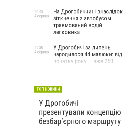
На Дрогобиччині внаслідок
14:43
4 серпня
зіткнення з автобусом
травмований водій
легковика
У Дрогобичі за липень
11:30
4 серпня
народилося 44 малюки: від
початку року – вже 250
ТОП НОВИНИ
У Дрогобичі
презентували концепцію
безбар’єрного маршруту