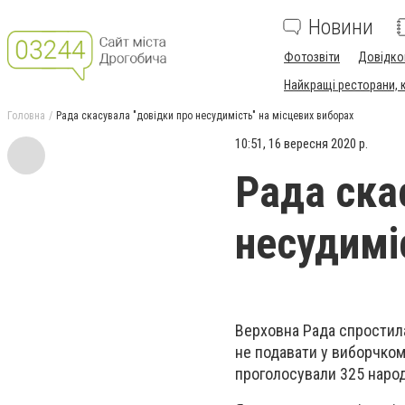
Новини
Фотозвіти
Довідко
Найкращі ресторани, ка
Головна
Рада скасувала "довідки про несудимість" на місцевих виборах
10:51, 16 вересня 2020 р.
Рада ска
несудимі
Верховна Рада спростила
не подавати у виборчком
проголосували 325 народ