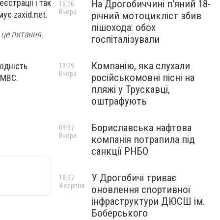
єстрації і так
На Дрогобиччині п'яний 18-
15:56
Вчора
ує zaxid.net.
річний мотоцикліст збив
пішохода: обох
 це питання.
госпіталізували
Компанію, яка слухали
хідність
13:29
Вчора
російськомовні пісні на
 МВС.
пляжі у Трускавці,
оштрафують
Бориславська нафтова
09:37
Вчора
компанія потрапила під
санкції РНБО
У Дрогобичі триває
18:37
4 серпня
оновлення спортивної
інфраструктури ДЮСШ ім.
Боберського