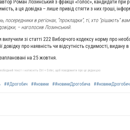
втор Роман Лозинський з фракції «Голос», кандидати при ре
мість, а ця довідка – лише привід стягти з них гроші, інформ
ь, посередники в регіонах, “прокладки”, ті, хто “рішають” вам
 довідки, – наголосив Лозинський.
 вилучили зі статті 222 Виборчого кодексу норму про необ
ії довідку про наявність чи відсутність судимості, видану в
 заплановані на 25 жовтня.
бхідний текст і натисніть Ctrl + Enter, щоб повідомити про це редакцію
ь
##Дрогобич
##новини
##новиниДрогобича
##новиниДрогобич