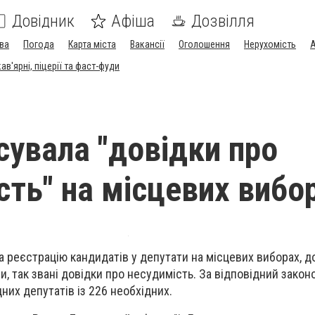
Довідник
Афіша
Дозвілля
ва
Погода
Карта міста
Вакансії
Оголошення
Нерухомість
А
в'ярні, піцерії та фаст-фуди
сувала "довідки про
сть" на місцевих вибо
 реєстрацію кандидатів у депутати на місцевих виборах, 
и, так звані довідки про несудимість. За відповідний зако
них депутатів із 226 необхідних.