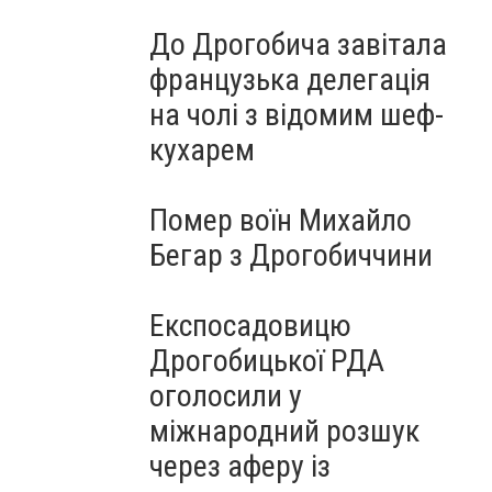
До Дрогобича завітала
французька делегація
на чолі з відомим шеф-
кухарем
Помер воїн Михайло
Бегар з Дрогобиччини
Експосадовицю
Дрогобицької РДА
оголосили у
міжнародний розшук
через аферу із