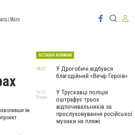
вто / Мото
ОСТАННІ НОВИНИ
У Дрогобичі відбувся
10:27
благодійний «Вечір Героїв»
рах
У Трускавці поліція
16:22
Вчора
оштрафує трьох
відпочивальників за
дозволивши їм
прослуховування російської
нопроект
музики на пляжі