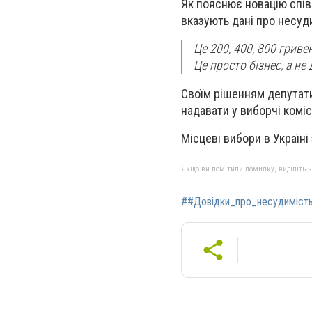
Як пояснює новацію співа
вказують дані про несуди
Це 200, 400, 800 гривен
Це просто бізнес, а не
Своїм рішенням депутати
надавати у виборчі коміс
Місцеві вибори в Україні
Якщо ви помітили помилку, виділіть нео
##Довідки_про_несудиміст