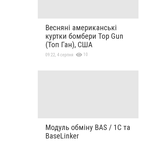
Весняні американські
куртки бомбери Top Gun
(Топ Ган), США
10
09:22, 4 серпня
Модуль обміну BAS / 1C та
BaseLinker