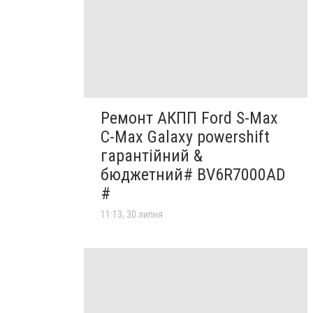
Ремонт АКПП Ford S-Max
C-Max Galaxy powershift
гарантійний &
бюджетний# BV6R7000AD
#
11:13, 30 липня