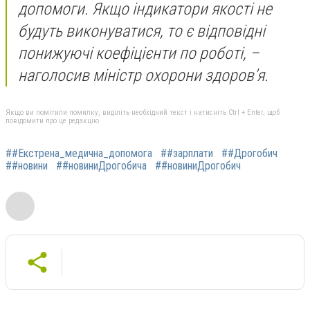
допомоги. Якщо індикатори якості не
будуть виконуватися, то є відповідні
понижуючі коефіцієнти по роботі, –
наголосив міністр охорони здоров’я.
Якщо ви помітили помилку, виділіть необхідний текст і натисніть Ctrl + Enter, щоб
повідомити про це редакцію
##Екстрена_медична_допомога
##зарплати
##Дрогобич
##новини
##новиниДрогобича
##новиниДрогобич