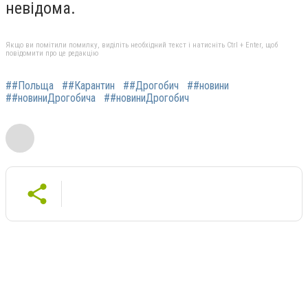
невідома.
Якщо ви помітили помилку, виділіть необхідний текст і натисніть Ctrl + Enter, щоб
повідомити про це редакцію
##Польща
##Карантин
##Дрогобич
##новини
##новиниДрогобича
##новиниДрогобич