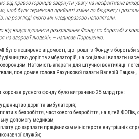
мо від правоохоронців звернути увагу на неефективне вико
мо, щоб були терміново прийняті зміни до бюджету і розгля
ів, на розгляді якого ми неодноразово наполягали.
мо від влади зупинити розкрадання Фонду по боротьбі з кор
я на здоров’ї людей!», – написав Порошенко.
МІ було поширено відомості, що
гроші із Фонду з боротьби 
удівництво доріг та амбулаторій, на соціальні виплати нас
охоронцям. Натомість апарати для штучної вентиляції леге
вали, повідомив голова Рахункової палати Валерій Пацкан,
 з коронавірусного фонду було витрачено 25 млрд грн:
будівництво доріг та амбулаторій;
иплати з безробіття, часткового безробіття,
на дітей ФОПів
,
льну допомогу медикам;
оплату до зарплати працівникам міністерств внутрішніх спр
виконавчої служби;