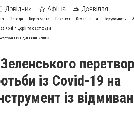
Довідник
Афіша
Дозвілля
ва
Погода
Карта міста
Вакансії
Оголошення
Нерухомість
А
в'ярні, піцерії та фаст-фуди
нструмент із відмивання коштів
Зеленського перетво
отьби із Covid-19 на
інструмент із відмива