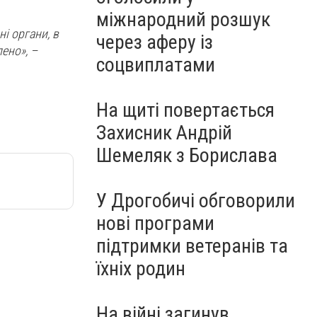
міжнародний розшук
і органи, в
через аферу із
ено», –
соцвиплатами
На щиті повертається
Захисник Андрій
Шемеляк з Борислава
У Дрогобичі обговорили
нові програми
підтримки ветеранів та
їхніх родин
На війні загинув