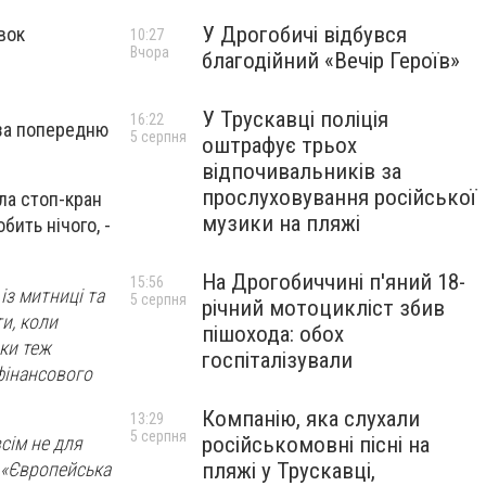
У Дрогобичі відбувся
вок
10:27
Вчора
благодійний «Вечір Героїв»
У Трускавці поліція
16:22
 —за попередню
5 серпня
оштрафує трьох
відпочивальників за
прослуховування російської
ала стоп-кран
музики на пляжі
бить нічого, -
На Дрогобиччині п'яний 18-
15:56
із митниці та
5 серпня
річний мотоцикліст збив
ти, коли
пішохода: обох
дки теж
госпіталізували
фінансового
Компанію, яка слухали
13:29
5 серпня
всім не для
російськомовні пісні на
а «Європейська
пляжі у Трускавці,