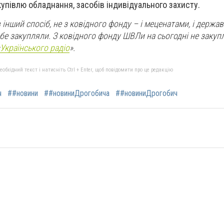
купівлю обладнання, засобів індивідуального захисту.
нший спосіб, не з ковідного фонду – і меценатами, і державн
бе закупляли. З ковідного фонду ШВЛи на сьогодні не закупл
Українського радіо
».
бхідний текст і натисніть Ctrl + Enter, щоб повідомити про це редакцію
ч
##новини
##новиниДрогобича
##новиниДрогобич