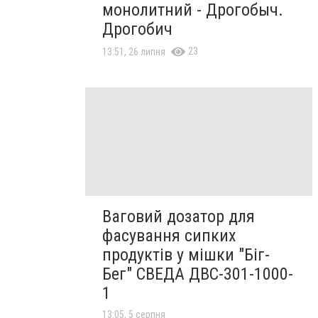
монолитний - Дрогобыч.
Дрогобич
23
13:51, 26 липня
Ваговий дозатор для
фасування сипких
продуктів у мішки "Біг-
Бег" СВЕДА ДВС-301-1000-
1
13:05, 5 серпня