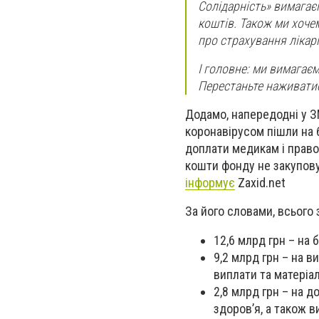
Солідарність» вимагає
коштів. Також ми хоче
про страхування лікар
І головне: ми вимагає
Перестаньте наживатис
Додамо, напередодні у З
коронавірусом пішли на б
доплати медикам і право
кошти фонду не закупову
інформує
Zaxid.net
За його словами, всього
12,6 млрд грн – на 
9,2 млрд грн – на в
виплати та матеріа
2,8 млрд грн – на д
здоров’я, а також 