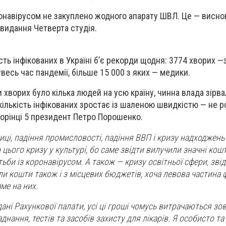
ронавірусом не закуплено жодного апарату ШВЛ. Це — висно
 видання Четверта студія.
ькість інфікованих в Україні б’є рекорди щодня: 3774 хворих
увесь час пандемії, більше 15 000 з яких — медики.
и хворих було кілька людей на усю країну, чинна влада зірв
 кількість інфікованих зростає із шаленою швидкістю — не ро
сторінці 5 президент Петро Порошенко.
ці, падіння промисловості, падіння ВВП і кризу надходжень 
 цього кризу у культурі, бо саме звідти вилучили значні кош
би із коронавірусом. А також — кризу освітньої сфери, зві
ли кошти також і з місцевих бюджетів, хоча левова частина 
ме на них.
 дані Рахункової палати, усі ці гроші чомусь витрачаються зо
днання, тестів та засобів захисту для лікарів. Я особисто т