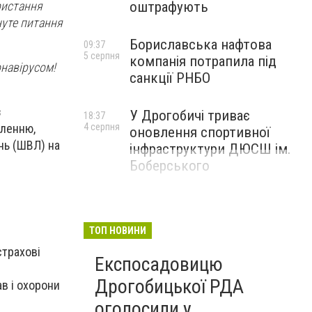
ристання
оштрафують
нуте питання
Бориславська нафтова
09:37
5 серпня
компанія потрапила під
онавірусом!
санкції РНБО
з
У Дрогобичі триває
18:37
4 серпня
еленню,
оновлення спортивної
нь (ШВЛ) на
інфраструктури ДЮСШ ім.
Боберського
ТОП НОВИНИ
 страхові
Експосадовицю
Дрогобицької РДА
ав і охорони
оголосили у