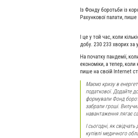
Із Фонду боротьби із ко
Рахункової палати, пише
І це у той час, коли кіл
добу. 230 233 хворих за 
На початку пандемії, кол
економіки, а тепер, коли
пише на своїй Internet 
Маємо кризу в енергети
податкової. Додайте до
формували Фонд бороть
забрали гроші. Вилучи
навантаження лягає са
І сьогодні, як свідчать
купівлі медичного обла