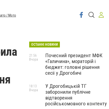
вто / Мото
ОСТАННІ НОВИНИ
рила
Почесний президент МФК
21:56
Вчора
«Галичина», мораторій і
бюджет: головні рішення
сесії у Дрогобичі
ння
У Дрогобицькій ТГ
18:13
Вчора
заборонили публічне
відтворення
російськомовного контенту