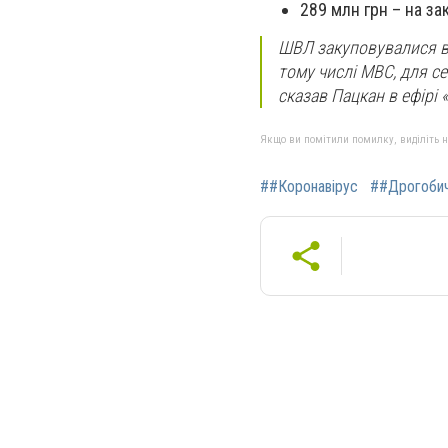
289 млн грн – на за
ШВЛ закуповувалися в і
тому числі МВС, для се
сказав Пацкан в ефірі «
Якщо ви помітили помилку, виділіть нео
##Коронавірус
##Дрогоби