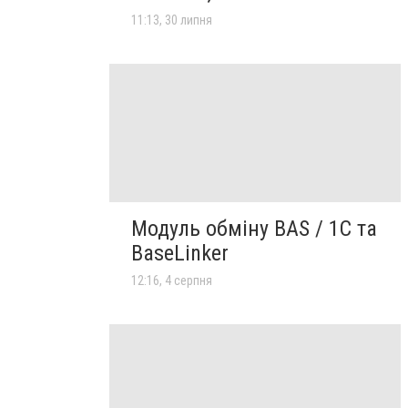
11:13, 30 липня
Модуль обміну BAS / 1C та
BaseLinker
12:16, 4 серпня