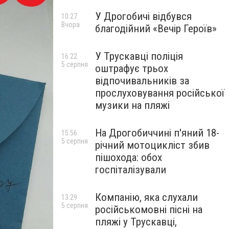
У Дрогобичі відбувся
10:27
Вчора
благодійний «Вечір Героїв»
У Трускавці поліція
16:22
5 серпня
оштрафує трьох
відпочивальників за
прослуховування російської
музики на пляжі
На Дрогобиччині п'яний 18-
15:56
5 серпня
річний мотоцикліст збив
пішохода: обох
госпіталізували
Компанію, яка слухали
13:29
5 серпня
російськомовні пісні на
пляжі у Трускавці,