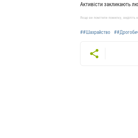
Активісти закликають лю
Якщо ви помітили помилку, виділіть нео
##Шахрайство
##Дрогоби