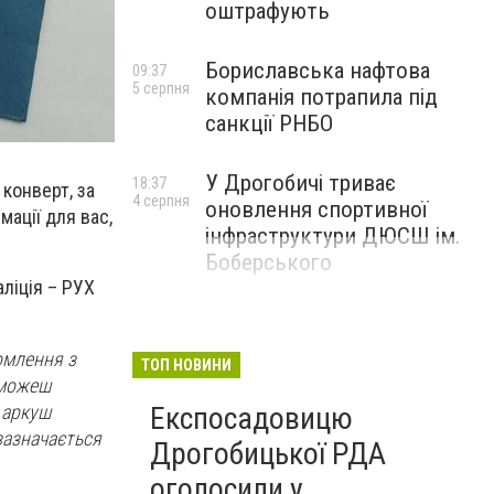
оштрафують
Бориславська нафтова
09:37
5 серпня
компанія потрапила під
санкції РНБО
У Дрогобичі триває
18:37
конверт, за
4 серпня
оновлення спортивної
мації для вас,
інфраструктури ДЮСШ ім.
Боберського
ліція – РУХ
омлення з
ТОП НОВИНИ
и можеш
й аркуш
Експосадовицю
 зазначається
Дрогобицької РДА
оголосили у