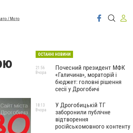
вто / Мото
ОСТАННІ НОВИНИ
ою
Почесний президент МФК
21:56
Вчора
«Галичина», мораторій і
бюджет: головні рішення
сесії у Дрогобичі
У Дрогобицькій ТГ
18:13
Вчора
заборонили публічне
відтворення
російськомовного контенту