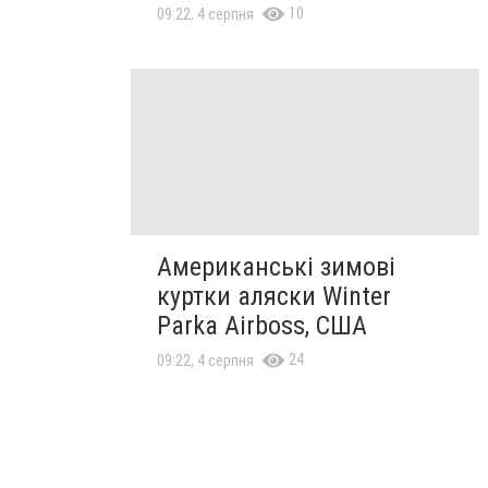
10
09:22, 4 серпня
Американські зимові
куртки аляски Winter
Parka Airboss, США
24
09:22, 4 серпня