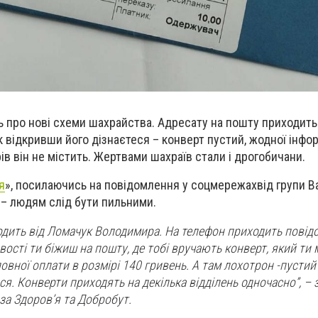
про нові схеми шахрайства. Адресату на пошту приходить 
к відкривши його дізнаєтеся – конверт пустий, жодної інфор
в він не містить.
Жертвами шахраїв стали і дрогобичани.
я
», посилаючись на повідомлення у соцмережахвід групи Ва
 – людям слід бути пильними.
дить від Ломачук Володимира. На телефон приходить повід
кавості ти біжиш на пошту, де тобі вручають конверт, який т
повної оплати в розмірі 140 гривень. А там лохотрон -пусти
ся. Конверти приходять на декілька відділень одночасно”, –
за Здоров’я та Добробут.