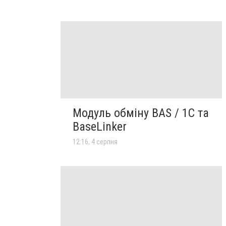
Модуль обміну BAS / 1C та
BaseLinker
12:16, 4 серпня