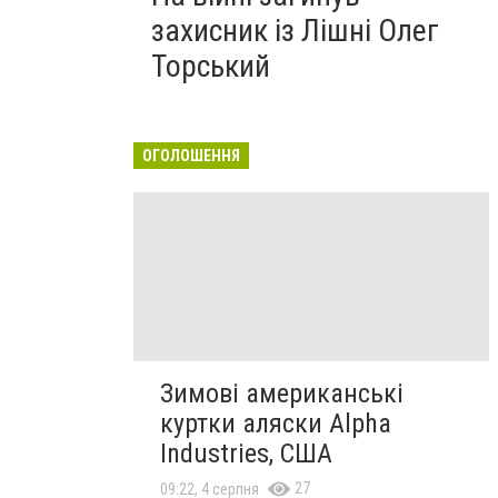
захисник із Лішні Олег
Торський
ОГОЛОШЕННЯ
Зимові американські
куртки аляски Alpha
Industries, США
27
09:22, 4 серпня