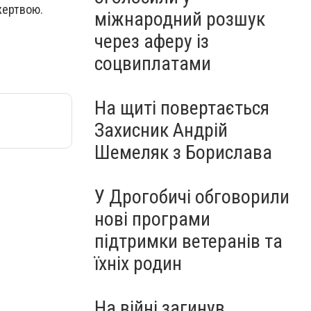
жертвою.
міжнародний розшук
через аферу із
соцвиплатами
На щиті повертається
Захисник Андрій
Шемеляк з Борислава
У Дрогобичі обговорили
нові програми
підтримки ветеранів та
їхніх родин
На війні загинув