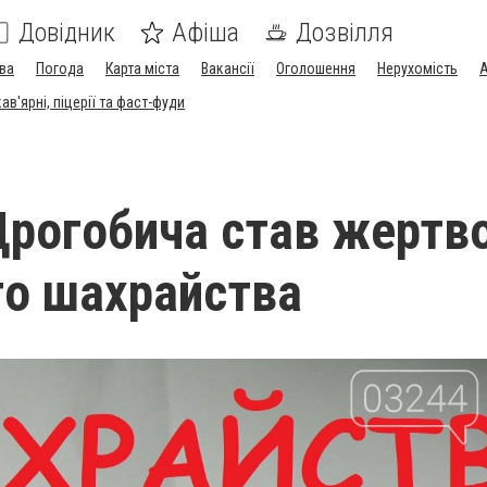
Довідник
Афіша
Дозвілля
ва
Погода
Карта міста
Вакансії
Оголошення
Нерухомість
А
в'ярні, піцерії та фаст-фуди
рогобича став жертв
о шахрайства