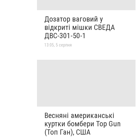
Дозатор ваговий у
відкриті мішки СВЕДА
ДВС-301-50-1
13:05, 5 серпня
Весняні американські
куртки бомбери Top Gun
(Топ Ган), США