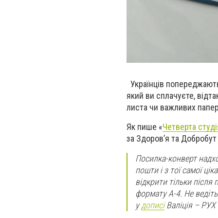
Українців попереджають 
який ви сплачуєте, відта
листа чи важливих папері
Як пише «
Четверта студі
за Здоров’я та Добробут
Посилка-конверт надхо
пошти і з тої самої ці
відкрити тільки після 
формату А-4. Не ведіть
у
дописі
Валіція – РУХ 