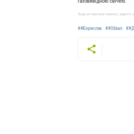
газовивідною свічею.
Якщо ви помітили помилку, виділіть нео
##Борислав
##Обвал
##Д