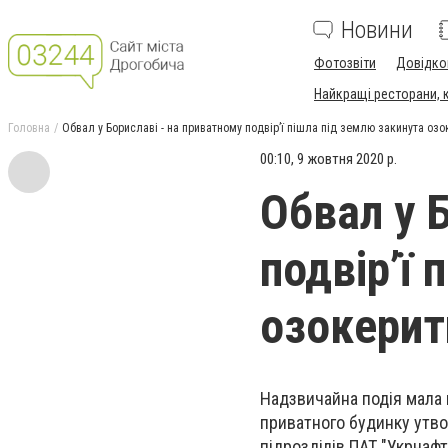
Новини
Фотозвіти
Довідко
Найкращі ресторани, ка
Головна
Обвал у Бориславі - на приватному подвір’ї пішла під землю закинута оз
00:10, 9 жовтня 2020 р.
Обвал у 
подвір’ї 
озокерит
Надзвичайна подія мала м
приватного будинку утво
підрозділів ПАТ "Укрнаф