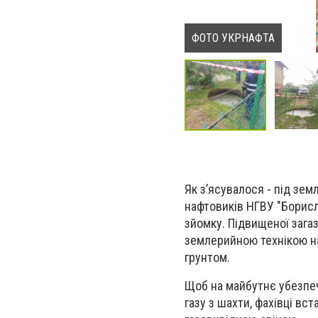
ФОТО УКРНАФТА
Як з’ясувалося - під зе
нафтовиків НГВУ "Борис
зйомку. Підвищеної загаз
землерийною технікою на
грунтом.
Щоб на майбутнє убезпеч
газу з шахти, фахівці вс