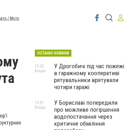
вто / Мото
ОСТАННІ НОВИНИ
ому
У Дрогобичі під час пожежі
15:33
Вчора
в гаражному кооперативі
ута
рятувальники врятували
чотири гаражі
У Бориславі попередили
13:31
Вчора
про можливе погіршення
ір’ї
водопостачання через
труктурних
критичне обміління