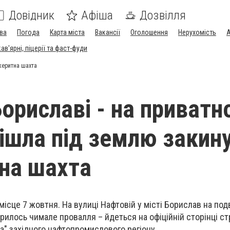
Довідник
Афіша
Дозвілля
ва
Погода
Карта міста
Вакансії
Оголошення
Нерухомість
А
в'ярні, піцерії та фаст-фуди
океритна шахта
Бориславі - на приватн
пішла під землю закин
на шахта
ісце 7 жовтня. На вулиці Нафтовій у місті Борислав на подв
рилось чимале провалля – йдеться на офіційній сторінці с
та" західного нафтопромислового регіону.