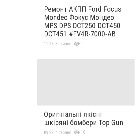
Ремонт АКПП Ford Focus
Mondeo Фокус Мондео
MPS DPS DCT250 DCT450
DCT451 #FV4R-7000-AB
1
11:13, 30 липня
Оригінальні якісні
шкіряні бомбери Top Gun
10
09:22, 4 серпня