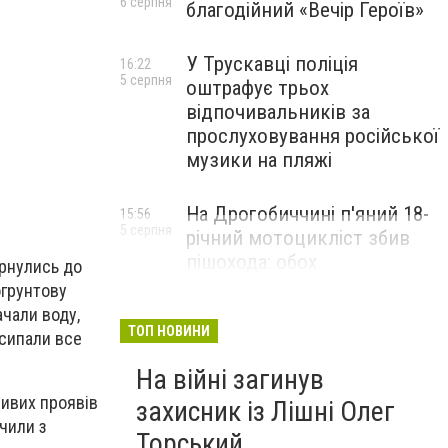
6 серпня
благодійний «Вечір Героїв»
ФОТО УКРНАФТА
У Трускавці поліція
16:22
5 серпня
оштрафує трьох
відпочивальників за
прослуховування російської
музики на пляжі
На Дрогобиччині п'яний 18-
15:56
5 серпня
річний мотоцикліст збив
пішохода: обох
ернулись до
госпіталізували
огрунтову
ачали воду,
ТОП НОВИНИ
асипали все
На війні загинув
ливих проявів
захисник із Лішні Олег
учили з
Торський