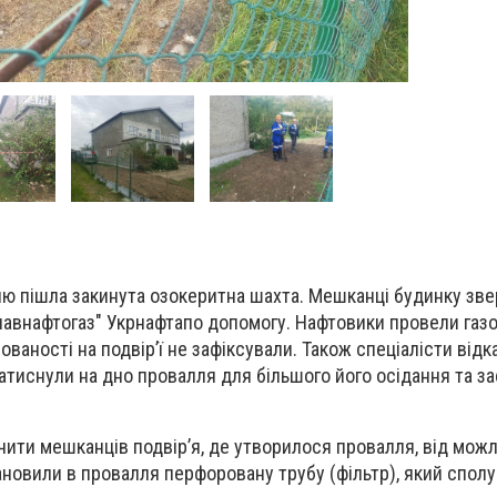
млю пішла закинута озокеритна шахта. Мешканці будинку зв
лавнафтогаз" Укрнафтапо допомогу. Нафтовики провели газ
ованості на подвір’ї не зафіксували. Також спеціалісти відк
тиснули на дно провалля для більшого його осідання та з
ити мешканців подвір’я, де утворилося провалля, від мож
тановили в провалля перфоровану трубу (фільтр), який спол