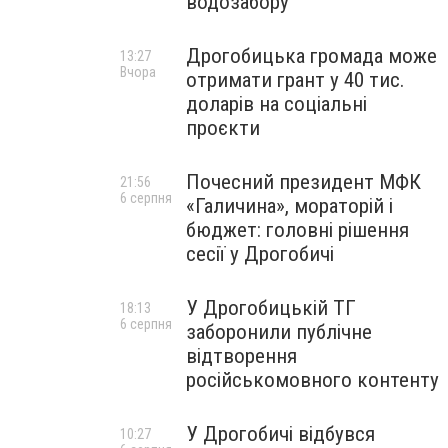
водозабору
Дрогобицька громада може
13:27
Вчора
отримати грант у 40 тис.
доларів на соціальні
проєкти
Почесний президент МФК
21:56
6 серпня
«Галичина», мораторій і
бюджет: головні рішення
сесії у Дрогобичі
У Дрогобицькій ТГ
18:13
6 серпня
заборонили публічне
відтворення
російськомовного контенту
У Дрогобичі відбувся
10:27