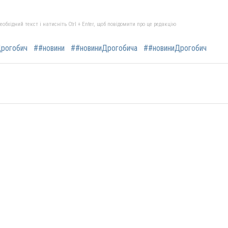
бхідний текст і натисніть Ctrl + Enter, щоб повідомити про це редакцію
рогобич
##новини
##новиниДрогобича
##новиниДрогобич