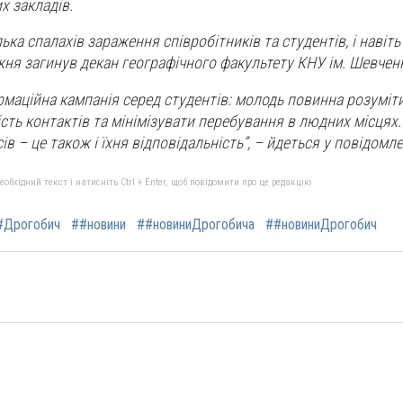
х закладів.
ька спалахів зараження співробітників та студентів, і навіть
ня загинув декан географічного факультету КНУ ім. Шевчен
рмаційна кампанія серед студентів: молодь повинна розуміти
сть контактів та мінімізувати перебування в людних місцях.
сів – це також і їхня відповідальність”, – йдеться у повідомле
бхідний текст і натисніть Ctrl + Enter, щоб повідомити про це редакцію
#Дрогобич
##новини
##новиниДрогобича
##новиниДрогобич