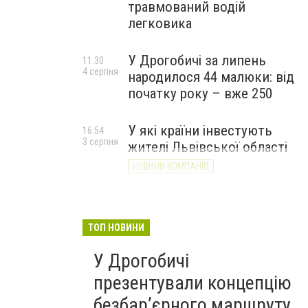
травмований водій
легковика
У Дрогобичі за липень
11:30
4 серпня
народилося 44 малюки: від
початку року – вже 250
У які країни інвестують
16:54
3 серпня
жителі Львівської області
НОВИНИ КОМПАНІЙ
ТОП НОВИНИ
У Дрогобичі
презентували концепцію
безбар’єрного маршруту