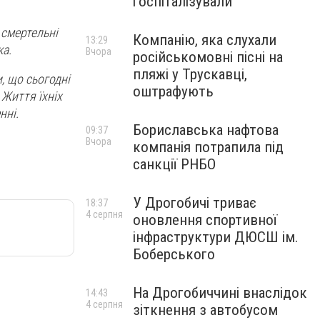
госпіталізували
 смертельні
Компанію, яка слухали
13:29
ка.
Вчора
російськомовні пісні на
пляжі у Трускавці,
, що сьогодні
оштрафують
 Життя їхніх
нні.
Бориславська нафтова
09:37
Вчора
компанія потрапила під
санкції РНБО
У Дрогобичі триває
18:37
4 серпня
оновлення спортивної
інфраструктури ДЮСШ ім.
Боберського
На Дрогобиччині внаслідок
14:43
4 серпня
зіткнення з автобусом