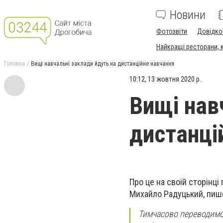
Новини
Фотозвіти
Довідко
Найкращі ресторани, ка
Головна
Вищі навчальні заклади йдуть на дистанційне навчання
10:12, 13 жовтня 2020 р.
Вищі нав
дистанці
Про це на своїй сторінці
Михайло Радуцький, пише
Тимчасово переводимо 