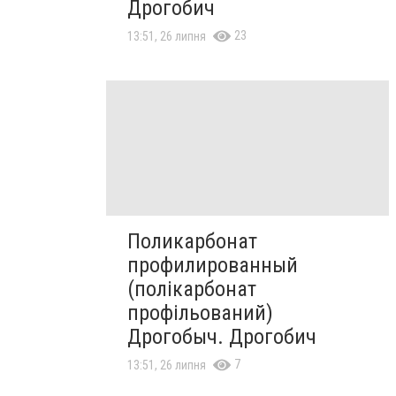
Дрогобич
23
13:51, 26 липня
Поликарбонат
профилированный
(полікарбонат
профільований)
Дрогобыч. Дрогобич
7
13:51, 26 липня