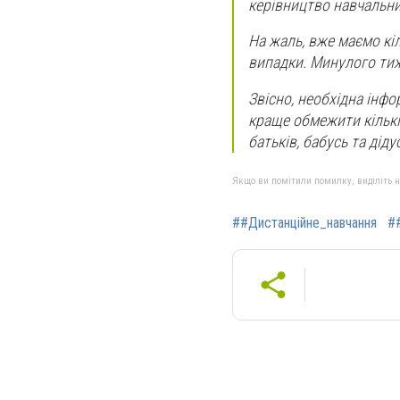
керівництво навчальни
На жаль, вже маємо кіл
випадки. Минулого тиж
Звісно, необхідна інфо
краще обмежити кількі
батьків, бабусь та діду
Якщо ви помітили помилку, виділіть нео
##Дистанційне_навчання
#