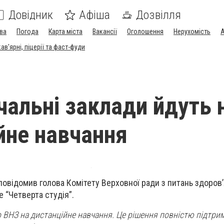
Довідник
Афіша
Дозвілля
ва
Погода
Карта міста
Вакансії
Оголошення
Нерухомість
А
в'ярні, піцерії та фаст-фуди
чальні заклади йдуть 
йне навчання
 повідомив голова Комітету Верховної ради з питань здоров’
 “Четверта студія”.
ВНЗ на дистанційне навчання. Це рішення повністю підтри