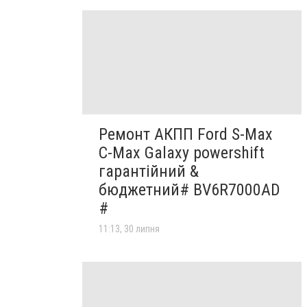
Ремонт АКПП Ford S-Max
C-Max Galaxy powershift
гарантійний &
бюджетний# BV6R7000AD
#
11:13, 30 липня