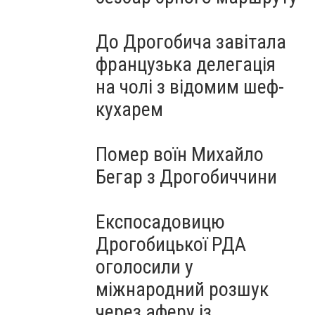
До Дрогобича завітала
французька делегація
на чолі з відомим шеф-
кухарем
Помер воїн Михайло
Бегар з Дрогобиччини
Експосадовицю
Дрогобицької РДА
оголосили у
міжнародний розшук
через аферу із