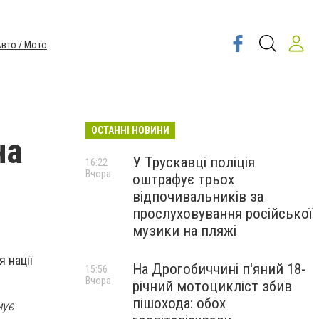
вто / Мото
ОСТАННІ НОВИНИ
на
У Трускавці поліція
16:22
Вчора
оштрафує трьох
відпочивальників за
прослуховування російської
музики на пляжі
я нації
На Дрогобиччині п'яний 18-
15:56
Вчора
річний мотоцикліст збив
пішохода: обох
мує