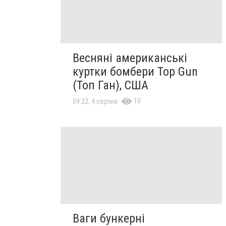
Весняні американські
куртки бомбери Top Gun
(Топ Ган), США
10
09:22, 4 серпня
Ваги бункерні