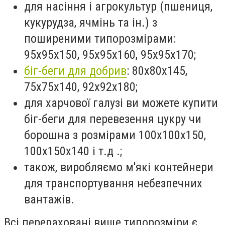
для насіння і агрокультур (пшениця,
кукурудза, ячмінь та ін.) з
поширеними типорозмірами:
95х95х150, 95х95х160, 95х95х170;
біг-беги для добрив
: 80х80х145,
75х75х140, 92х92х180;
для харчової галузі ви можете купити
біг-беги для перевезення цукру чи
борошна з розмірами 100х100х150,
100х150х140 і т.д .;
також, виробляємо м'які контейнери
для транспортування небезпечних
вантажів.
Всі перераховані вище типорозміри є