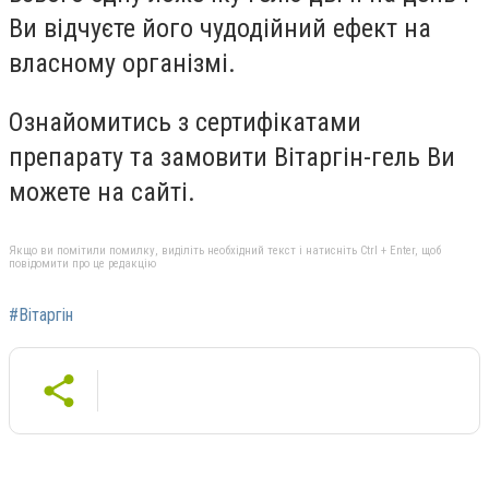
Ви відчуєте його чудодійний ефект на
власному організмі.
Ознайомитись з сертифікатами
препарату та замовити Вітаргін-гель Ви
можете на сайті.
Якщо ви помітили помилку, виділіть необхідний текст і натисніть Ctrl + Enter, щоб
повідомити про це редакцію
#Вітаргін