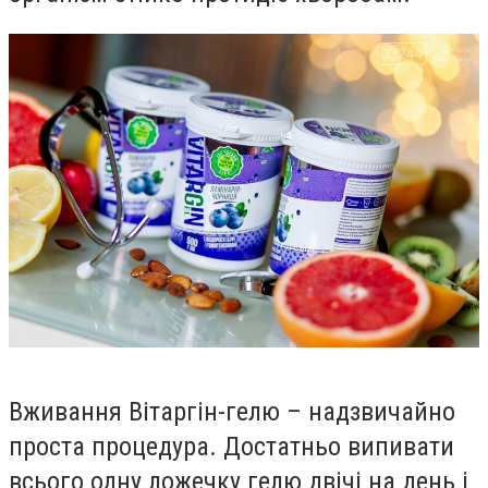
Вживання Вітаргін-гелю – надзвичайно
проста процедура. Достатньо випивати
всього одну ложечку гелю двічі на день і