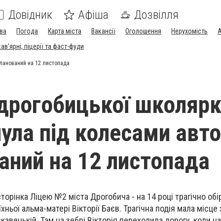
Довідник
Афіша
Дозвілля
ва
Погода
Карта міста
Вакансії
Оголошення
Нерухомість
А
в'ярні, піцерії та фаст-фуди
планований на 12 листопада
дрогобицької школярк
нула під колесами авто
аний на 12 листопада
торінка Ліцею №2 міста Дрогобича - на 14 році трагічно об
хньої альма-матері Вікторії Баєв. Трагічна подія мала місце
кавецькій. Там на зебрі Вікторія переходила дорогу, коли на