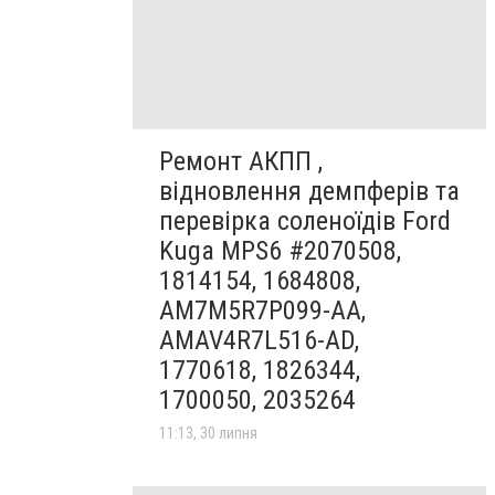
Ремонт АКПП ,
відновлення демпферів та
перевірка соленоїдів Ford
Kuga MPS6 #2070508,
1814154, 1684808,
AM7M5R7P099-AA,
AMAV4R7L516-AD,
1770618, 1826344,
1700050, 2035264
11:13, 30 липня