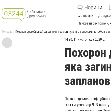
Новини
Фотозвіти
Довідко
Найкращі ресторани, ка
Головна
Похорон дрогобицької школярки, яка загинула під колесами автобуса, за
14:20, 11 листопада 2020 р.
Похорон 
яка заги
запланов
Як повідомляє офіційна с
життя учениці 9-В класу ї
листопада на вулиці Трус