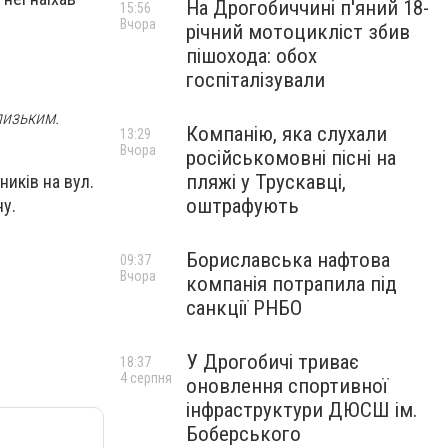
На Дрогобиччині п'яний 18-
15:56
Вчора
річний мотоцикліст збив
пішохода: обох
госпіталізували
лизьким.
Компанію, яка слухали
13:29
Вчора
російськомовні пісні на
пляжі у Трускавці,
иків на вул.
оштрафують
ну.
Бориславська нафтова
09:37
Вчора
компанія потрапила під
санкції РНБО
У Дрогобичі триває
18:37
4 серпня
оновлення спортивної
інфраструктури ДЮСШ ім.
Боберського