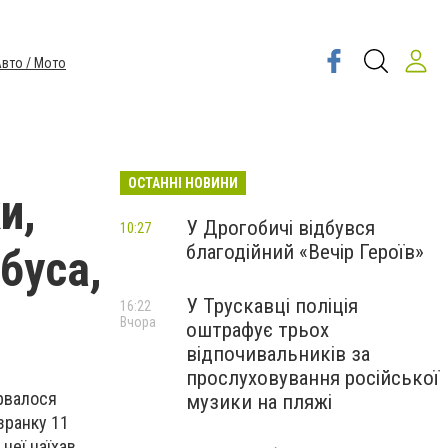
вто / Мото
ОСТАННІ НОВИНИ
и,
У Дрогобичі відбувся
10:27
благодійний «Вечір Героїв»
буса,
У Трускавці поліція
16:22
Вчора
оштрафує трьох
відпочивальників за
прослуховування російської
ірвалося
музики на пляжі
 зранку 11
 неї наїхав