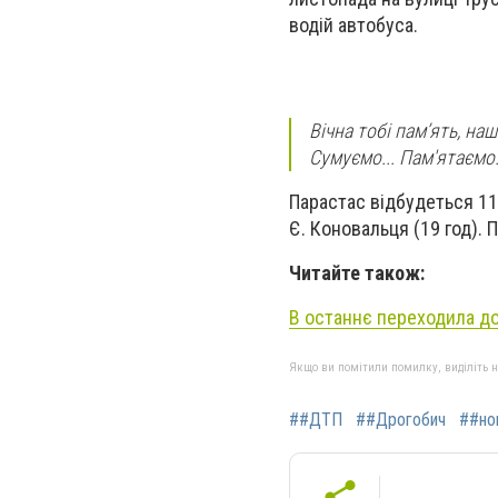
водій автобуса.
Вічна тобі пам’ять, на
Сумуємо... Пам'ятаємо..
Парастас відбудеться 11
Є. Коновальця (19 год). 
Читайте також:
В останнє переходила до
Якщо ви помітили помилку, виділіть нео
##ДТП
##Дрогобич
##но