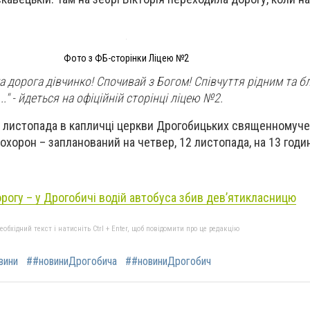
Фото з ФБ-сторінки Ліцею №2
ша дорога дівчинко! Спочивай з Богом! Співчуття рідним та б
." - йдеться на офіційній сторінці ліцею №2.
 листопада в капличці церкви Дрогобицьких священномучен
Похорон – запланований на четвер, 12 листопада, на 13 годи
рогу – у Дрогобичі водій автобуса збив дев’ятикласницю
бхідний текст і натисніть Ctrl + Enter, щоб повідомити про це редакцію
вини
##новиниДрогобича
##новиниДрогобич