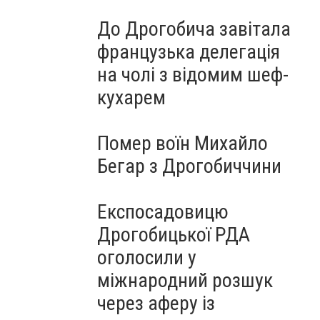
До Дрогобича завітала
французька делегація
на чолі з відомим шеф-
кухарем
Помер воїн Михайло
Бегар з Дрогобиччини
Експосадовицю
Дрогобицької РДА
оголосили у
міжнародний розшук
через аферу із