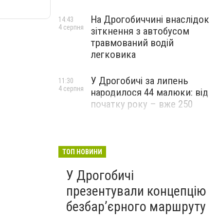
На Дрогобиччині внаслідок
14:43
4 серпня
зіткнення з автобусом
травмований водій
легковика
У Дрогобичі за липень
11:30
4 серпня
народилося 44 малюки: від
початку року – вже 250
ТОП НОВИНИ
У Дрогобичі
презентували концепцію
безбар’єрного маршруту