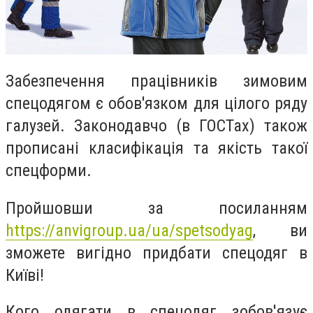
Забезпечення працівників зимовим
спецодягом є обов'язком для цілого ряду
галузей. Законодавчо (в ГОСТах) також
прописані класифікація та якість такої
спецформи.
Пройшовши за посиланням
https://anvigroup.ua/ua/spetsodyag
, ви
зможете вигідно придбати спецодяг в
Київі!
Кого одягати в спецодяг зобов'язує