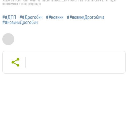
Якщо ви помітили помилку, виділіть необхідний текст і натисніть Ctrl + Enter, щоб
повідомити про це редакцію
##ДТП
##Дрогобич
##новини
##новиниДрогобича
##новиниДрогобич