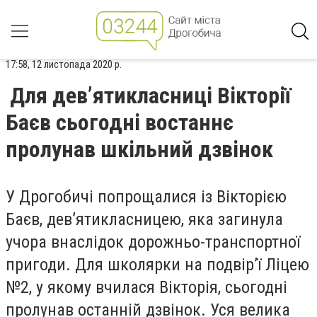
17:58, 12 листопада 2020 р.
Для дев’ятикласниці Вікторії
Баєв сьогодні востаннє
пролунав шкільний дзвінок
У Дрогобичі попрощалися із Вікторією
Баєв, дев’ятикласницею, яка загинула
учора внаслідок дорожньо-транспортної
пригоди. Для школярки на подвір’ї Ліцею
№2, у якому вчилася Вікторія, сьогодні
пролунав останній дзвінок. Уся велика