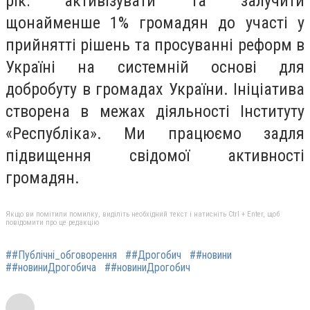
рік: активізувати та залучити
щонайменше 1% громадян до участі у
прийнятті рішень та просуванні реформ в
Україні на системній основі для
добробуту в громадах України. Ініціатива
створена в межах діяльності Інституту
«Республіка». Ми працюємо задля
підвищення свідомої активності
громадян.
Якщо ви помітили помилку, виділіть необхідний текст і натисніть Ctrl + Enter, щоб
повідомити про це редакцію
##Публічні_обговорення
##Дрогобич
##новини
##новиниДрогобича
##новиниДрогобич