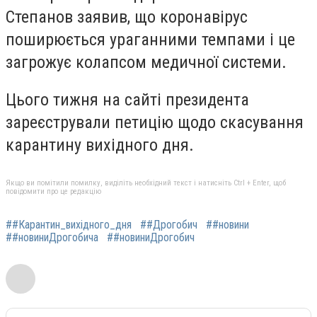
Степанов заявив, що коронавірус
поширюється ураганними темпами і це
загрожує колапсом медичної системи.
Цього тижня на сайті президента
зареєстрували петицію щодо скасування
карантину вихідного дня.
Якщо ви помітили помилку, виділіть необхідний текст і натисніть Ctrl + Enter, щоб
повідомити про це редакцію
##Карантин_вихідного_дня
##Дрогобич
##новини
##новиниДрогобича
##новиниДрогобич