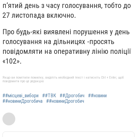
пʼятий день з часу голосування, тобто до
27 листопада включно.
Про будь-які виявлені порушення у день
голосування на дільницях -просять
повідомляти на оперативну лінію поліції
«102».
Якщо ви помітили помилку, виділіть необхідний текст і натисніть Ctrl + Enter, щоб
повідомити про це редакцію
##місцеві_вибори
##ТВК
##Дрогобич
##новини
##новиниДрогобича
##новиниДрогобич