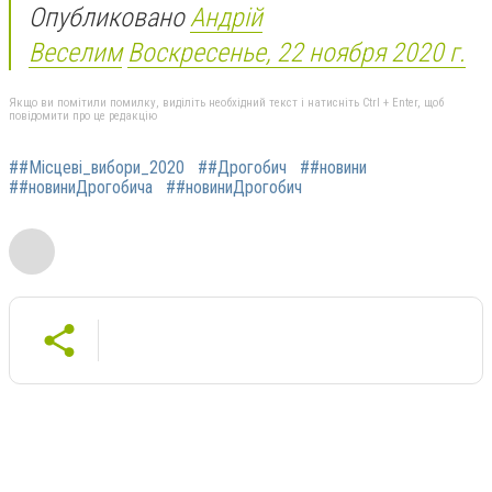
Опубликовано
Андрій
Веселим
Воскресенье, 22 ноября 2020 г.
Якщо ви помітили помилку, виділіть необхідний текст і натисніть Ctrl + Enter, щоб
повідомити про це редакцію
##Місцеві_вибори_2020
##Дрогобич
##новини
##новиниДрогобича
##новиниДрогобич