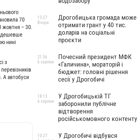
водозабору
іньового
Дрогобицька громада може
13:27
ановила 70
Вчора
отримати грант у 40 тис.
3 жовтня – 30.
доларів на соціальні
у дешевше
проєкти
ою нині
Почесний президент МФК
21:56
сі з
6 серпня
«Галичина», мораторій і
 перевізників
бюджет: головні рішення
. А автобуси
сесії у Дрогобичі
У Дрогобицькій ТГ
18:13
6 серпня
заборонили публічне
відтворення
російськомовного контенту
У Дрогобичі відбувся
10:27