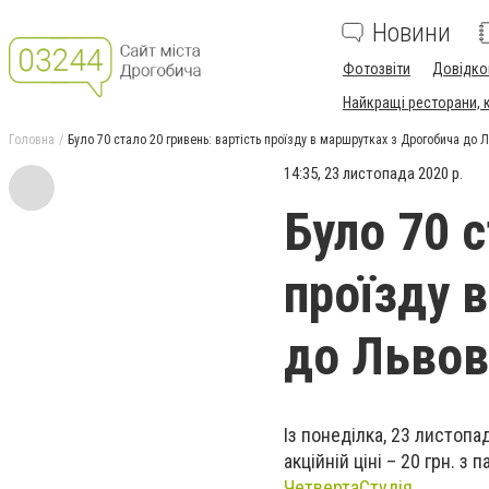
Новини
Фотозвіти
Довідко
Найкращі ресторани, ка
Головна
Було 70 стало 20 гривень: вартість проїзду в маршрутках з Дрогобича до 
14:35, 23 листопада 2020 р.
Було 70 с
проїзду 
до Львов
Із понеділка, 23 листопа
акційній ціні – 20 грн. 
ЧетвертаСтудія
.