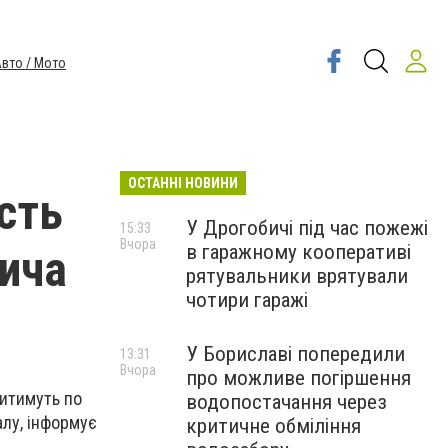
вто / Мото
ОСТАННІ НОВИНИ
ість
У Дрогобичі під час пожежі
15:33
Вчора
в гаражному кооперативі
бича
рятувальники врятували
чотири гаражі
У Бориславі попередили
13:31
Вчора
про можливе погіршення
дитимуть по
водопостачання через
алу, інформує
критичне обміління