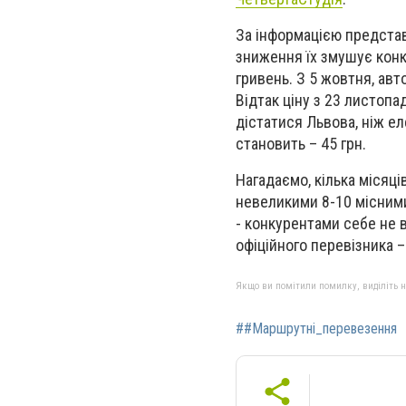
За інформацією представ
зниження їх змушує конк
гривень. З 5 жовтня, авт
Відтак ціну з 23 листоп
дістатися Львова, ніж е
становить – 45 грн.
Нагадаємо, кілька місяці
невеликими 8-10 місними
- конкурентами себе не 
офіційного перевізника 
Якщо ви помітили помилку, виділіть нео
##Маршрутні_перевезення