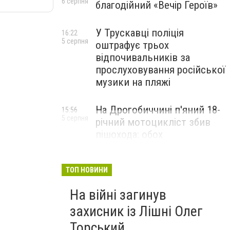
6 серпня
благодійний «Вечір Героїв»
У Трускавці поліція
16:22
5 серпня
оштрафує трьох
відпочивальників за
прослуховування російської
музики на пляжі
На Дрогобиччині п'яний 18-
15:56
5 серпня
річний мотоцикліст збив
пішохода: обох
госпіталізували
ТОП НОВИНИ
На війні загинув
захисник із Лішні Олег
Торський