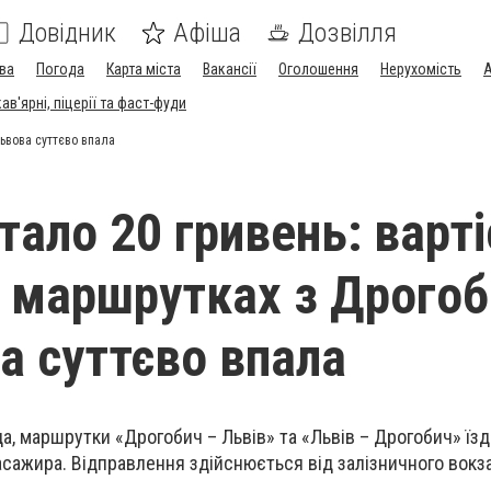
Довідник
Афіша
Дозвілля
ва
Погода
Карта міста
Вакансії
Оголошення
Нерухомість
А
в'ярні, піцерії та фаст-фуди
Львова суттєво впала
тало 20 гривень: варт
в маршрутках з Дрого
а суттєво впала
да, маршрутки «Дрогобич – Львів» та «Львів – Дрогобич» їз
з пасажира. Відправлення здійснюється від залізничного вокз