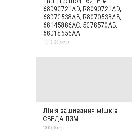
Fiat Freemont 62TE #
68090721AD, R8090721AD,
68070538AB, R8070538AB,
68145886AC, 5078570AB,
68018555AA
11:13, 30 липня
Лінія зашивання мішків
СВЕДА ЛЗМ
13:05, 5 серпня