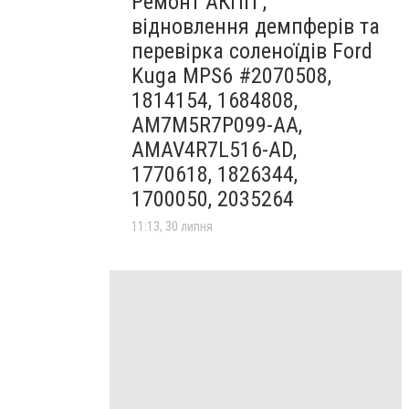
Ремонт АКПП ,
відновлення демпферів та
перевірка соленоїдів Ford
Kuga MPS6 #2070508,
1814154, 1684808,
AM7M5R7P099-AA,
AMAV4R7L516-AD,
1770618, 1826344,
1700050, 2035264
11:13, 30 липня