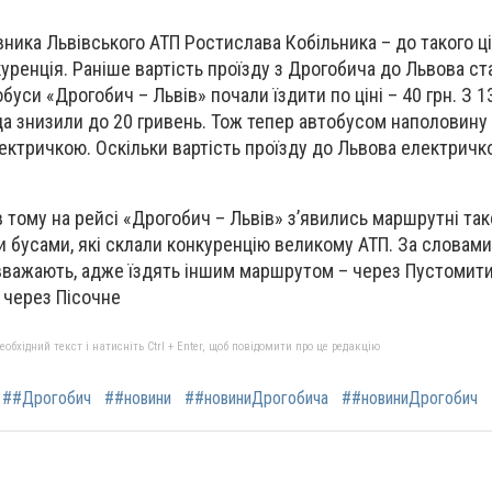
ника Львівського АТП Ростислава Кобільника – до такого ц
уренція. Раніше вартість проїзду з Дрогобича до Львова ст
обуси «Дрогобич – Львів» почали їздити по ціні – 40 грн. З 1
ада знизили до 20 гривень. Тож тепер автобусом наполовин
лектричкою. Оскільки вартість проїзду до Львова електричк
в тому на рейсі «Дрогобич – Львів» з’явились маршрутні так
 бусами, які склали конкуренцію великому АТП. За словами
вважають, адже їздять іншим маршрутом – через Пустомити
– через Пісочне
бхідний текст і натисніть Ctrl + Enter, щоб повідомити про це редакцію
##Дрогобич
##новини
##новиниДрогобича
##новиниДрогобич