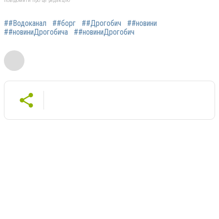
повідомити про це редакцію
##Водоканал
##борг
##Дрогобич
##новини
##новиниДрогобича
##новиниДрогобич