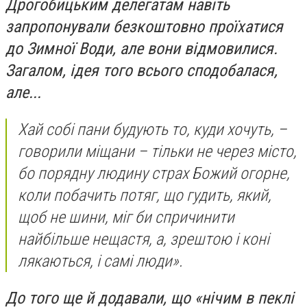
Дрогобицьким делегатам навіть
запропонували безкоштовно проїхатися
до Зимної Води, але вони відмовилися.
Загалом, ідея того всього сподобалася,
але...
Хай собі пани будують то, куди хочуть, –
говорили міщани – тільки не через місто,
бо порядну людину страх Божий огорне,
коли побачить потяг, що гудить, який,
щоб не шини, міг би спричинити
найбільше нещастя, а, зрештою і коні
лякаються, і самі люди».
До того ще й додавали, що «нічим в пеклі