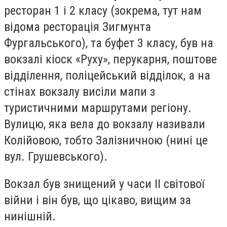
ресторан 1 і 2 класу (зокрема, тут нам
відома ресторація Зигмунта
Фургальського), та буфет 3 класу, був на
вокзалі кіоск «Руху», перукарня, поштове
відділення, поліцейський відділок, а на
стінах вокзалу висіли мапи з
туристичними маршрутами регіону.
Вулицю, яка вела до вокзалу називали
Колійовою, тобто Залізничною (нині це
вул. Грушевського).
Вокзал був знищений у часи ІІ світової
війни і він був, що цікаво, вищим за
нинішній.