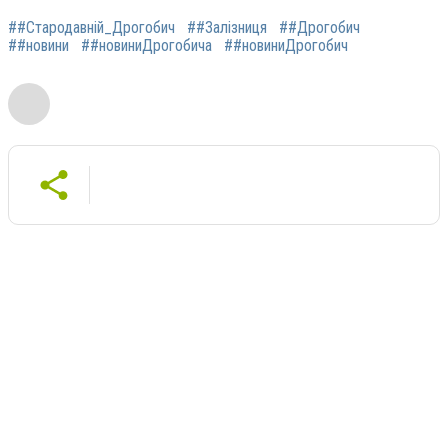
##Стародавній_Дрогобич
##Залізниця
##Дрогобич
##новини
##новиниДрогобича
##новиниДрогобич