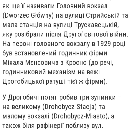
як ще її називали Головний вокзал
(Dworzec Główny) на вулиці Стрийській та
мала станція на вулиці Трускавецькій,
яку розібрали після Другої світової війни.
На пероні головного вокзалу в 1929 році
був встановлений годинник фірми
Міхала Мєнсовича з Кросно (до речі,
годинниковий механізм на вежі
Дрогобицької ратуші тієї ж фірми).
У Дрогобичі потяг робив три зупинки –
на великому (Drohobycz-Stacja) та
малому вокзалі (Drohobycz-Miasto), а
також біля рафінерії поблизу вул.