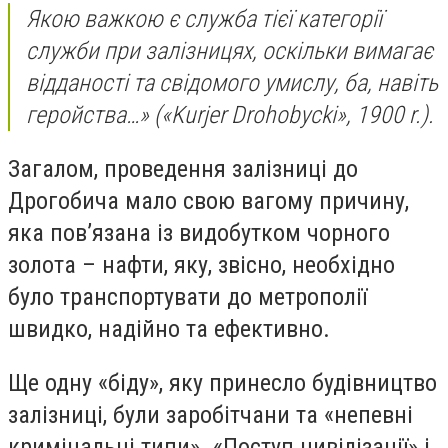
Якою важкою є служба тієї категорії
служби при залізницях, оскільки вимагає
відданості та свідомого умислу, ба, навіть
геройства…» («Kurjer Drohobycki», 1900 r.).
Загалом, проведення залізниці до
Дрогобича мало свою вагому причину,
яка пов’язана із видобутком чорного
золота – нафти, яку, звісно, необхідно
було транспортувати до метрополії
швидко, надійно та ефективно.
Ще одну «біду», яку принесло будівництво
залізниці, були заробітчани та «непевні
кримінальні типи». «Поступ цивілізації» і