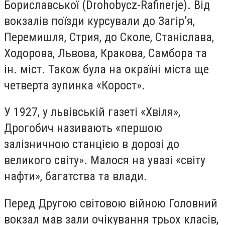
Бориславської (Drohobycz-Rafinerje). Від
вокзалів поїзди курсували до Загір’я,
Перемишля, Стрия, до Сколе, Станіслава,
Ходорова, Львова, Кракова, Самбора та
ін. міст. Також була на окраїні міста ще
четверта зупинка «Корост».
У 1927, у львівській газеті «Хвіля»,
Дрогобич називають «першою
залізничною станцією в дорозі до
великого світу». Малося на увазі «світу
нафти», багатства та влади.
Перед Другою світовою війною Головний
вокзал мав зали очікування трьох класів,