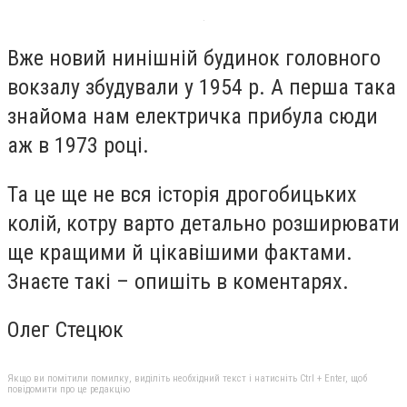
Вже новий нинішній будинок головного
вокзалу збудували у 1954 р. А перша така
знайома нам електричка прибула сюди
аж в 1973 році.
Та це ще не вся історія дрогобицьких
колій, котру варто детально розширювати
ще кращими й цікавішими фактами.
Знаєте такі – опишіть в коментарях.
Олег Стецюк
Якщо ви помітили помилку, виділіть необхідний текст і натисніть Ctrl + Enter, щоб
повідомити про це редакцію