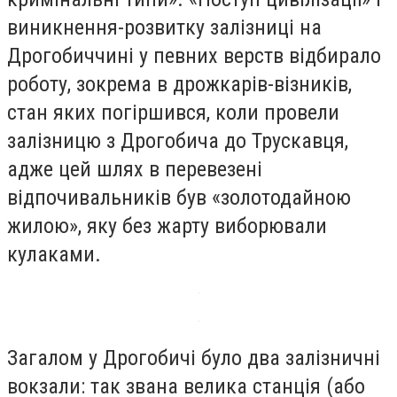
виникнення-розвитку залізниці на
Дрогобиччині у певних верств відбирало
роботу, зокрема в дрожкарів-візників,
стан яких погіршився, коли провели
залізницю з Дрогобича до Трускавця,
адже цей шлях в перевезені
відпочивальників був «золотодайною
жилою», яку без жарту виборювали
кулаками.
Загалом у Дрогобичі було два залізничні
вокзали: так звана велика станція (або