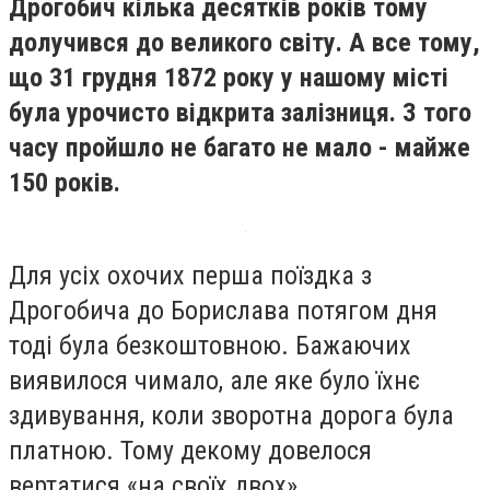
Дрогобич кілька десятків років тому
долучився до великого світу. А все тому,
що 31 грудня 1872 року у нашому місті
була урочисто відкрита залізниця. З того
часу пройшло не багато не мало - майже
150 років.
Для усіх охочих перша поїздка з
Дрогобича до Борислава потягом дня
тоді була безкоштовною. Бажаючих
виявилося чимало, але яке було їхнє
здивування, коли зворотна дорога була
платною. Тому декому довелося
вертатися «на своїх двох».