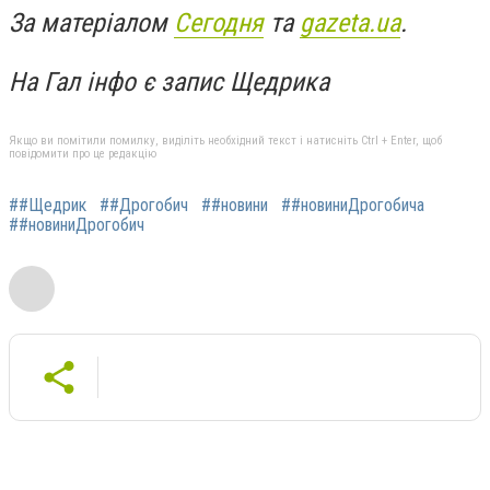
За матеріалом
Сегодня
та
gazeta.ua
.
На Гал інфо є запис Щедрика
Якщо ви помітили помилку, виділіть необхідний текст і натисніть Ctrl + Enter, щоб
повідомити про це редакцію
##Щедрик
##Дрогобич
##новини
##новиниДрогобича
##новиниДрогобич