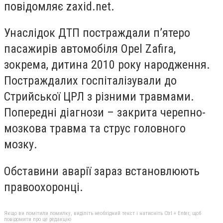
повідомляє zaxid.net.
Унаслідок ДТП постраждали п’ятеро
пасажирів автомобіля Opel Zafira,
зокрема, дитина 2010 року народження.
Постраждалих госпіталізували до
Стрийської ЦРЛ з різними травмами.
Попередні діагнози – закрита черепно-
мозкова травма та струс головного
мозку.
Обставини аварії зараз встановлюють
правоохоронці.
Якщо ви помітили помилку, виділіть необхідний текст і натисніть Ctrl + Enter, щоб
повідомити про це редакцію