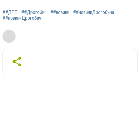
##ДТП
##Дрогобич
##новини
##новиниДрогобича
##новиниДрогобич