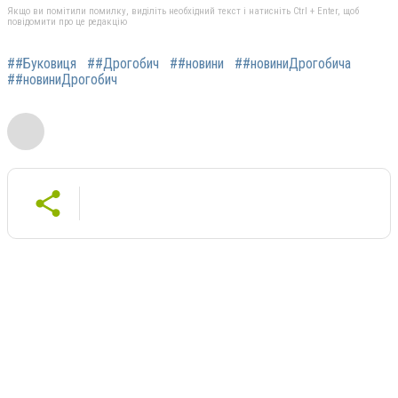
Якщо ви помітили помилку, виділіть необхідний текст і натисніть Ctrl + Enter, щоб
повідомити про це редакцію
##Буковиця
##Дрогобич
##новини
##новиниДрогобича
##новиниДрогобич