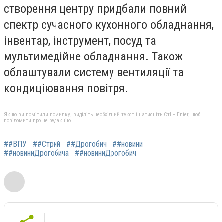
створення центру придбали повний
спектр сучасного кухонного обладнання,
інвентар, інструмент, посуд та
мультимедійне обладнання. Також
облаштували систему вентиляції та
кондиціювання повітря.
Якщо ви помітили помилку, виділіть необхідний текст і натисніть Ctrl + Enter, щоб
повідомити про це редакцію
##ВПУ
##Стрий
##Дрогобич
##новини
##новиниДрогобича
##новиниДрогобич