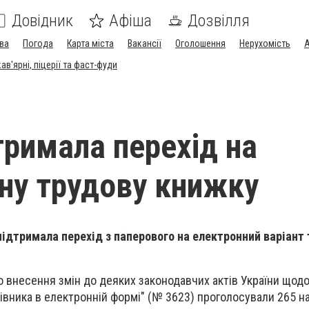
Довідник
Афіша
Дозвілля
ва
Погода
Карта міста
Вакансії
Оголошення
Нерухомість
А
в'ярні, піцерії та фаст-фуди
тримала перехід на
ну трудову книжку
підтримала перехід з паперового на електронний варіант 
о внесення змін до деяких законодавчих актів України щодо
цівника в електронній формі" (№ 3623) проголосували 265 н