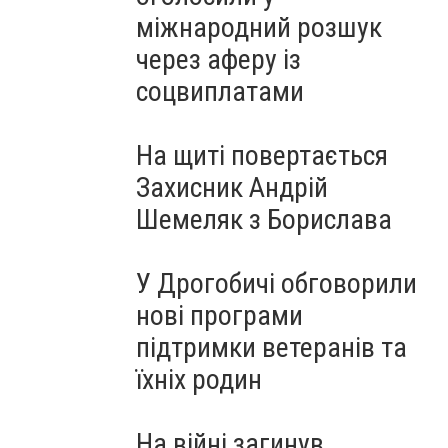
міжнародний розшук
через аферу із
соцвиплатами
На щиті повертається
Захисник Андрій
Шемеляк з Борислава
У Дрогобичі обговорили
нові програми
підтримки ветеранів та
їхніх родин
На війні загинув