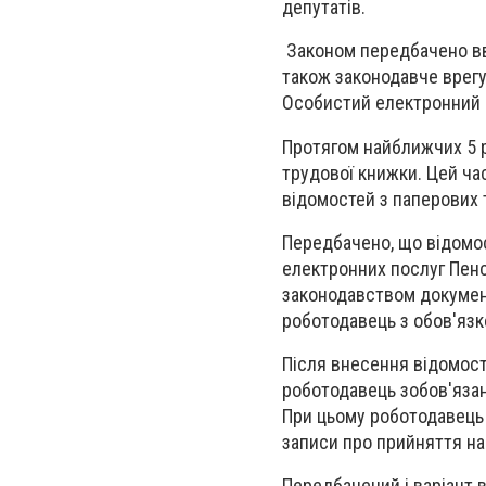
депутатів.
Законом передбачено вве
також законодавче врегу
Особистий електронний к
Протягом найближчих 5 р
трудової книжки. Цей ч
відомостей з паперових 
Передбачено, що відомос
електронних послуг Пенс
законодавством документ
роботодавець з обов'язк
Після внесення відомост
роботодавець зобов'язан
При цьому роботодавець 
записи про прийняття на
Передбачений і варіант 