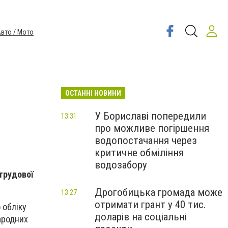
вто / Мото
ОСТАННІ НОВИНИ
У Бориславі попередили
13:31
про можливе погіршення
водопостачання через
критичне обміління
водозабору
трудової
Дрогобицька громада може
13:27
отримати грант у 40 тис.
 обліку
доларів на соціальні
ародних