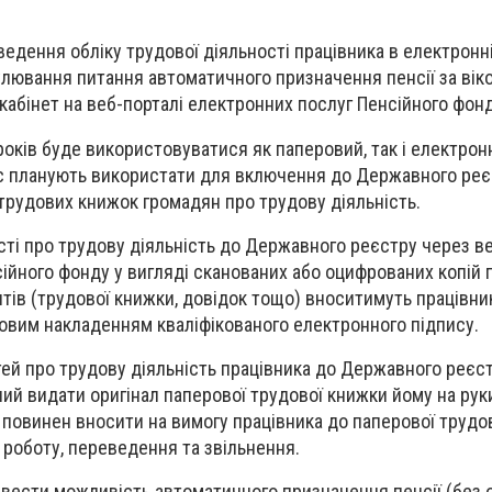
дення обліку трудової діяльності працівника в електронні
лювання питання автоматичного призначення пенсії за вік
абінет на веб-порталі електронних послуг Пенсійного фонд
оків буде використовуватися як паперовий, так і електрон
ас планують використати для включення до Державного реє
трудових книжок громадян про трудову діяльність.
ті про трудову діяльність до Державного реєстру через в
ійного фонду у вигляді сканованих або оцифрованих копій
ів (трудової книжки, довідок тощо) вноситимуть працівник
овим накладенням кваліфікованого електронного підпису.
ей про трудову діяльність працівника до Державного реєс
ий видати оригінал паперової трудової книжки йому на руки
повинен вносити на вимогу працівника до паперової трудо
 роботу, переведення та звільнення.
ввести можливість автоматичного призначення пенсії (без 