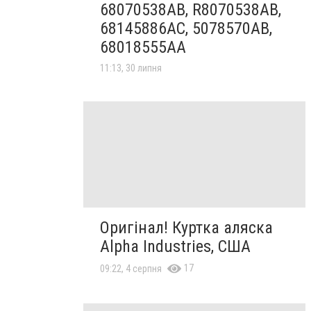
68070538AB, R8070538AB,
68145886AC, 5078570AB,
68018555AA
11:13, 30 липня
Оригінал! Куртка аляска
Alpha Industries, США
17
09:22, 4 серпня