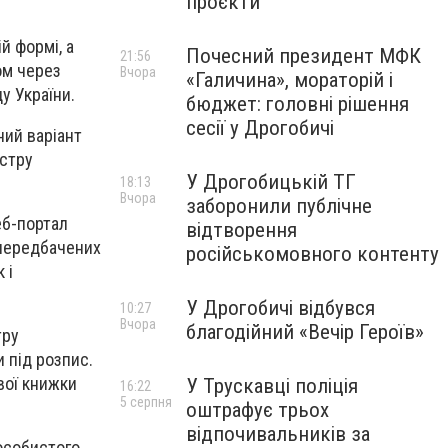
проєкти
й формі, а
Почесний президент МФК
21:56
ом через
Вчора
«Галичина», мораторій і
у України.
бюджет: головні рішення
сесії у Дрогобичі
ний варіант
стру
У Дрогобицькій ТГ
18:13
Вчора
заборонили публічне
еб-портал
відтворення
 передбачених
російськомовного контенту
 і
У Дрогобичі відбувся
10:27
Вчора
благодійний «Вечір Героїв»
тру
 під розпис.
вої книжки
У Трускавці поліція
16:22
5 серпня
оштрафує трьох
відпочивальників за
особистого