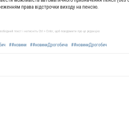
реженням права відстрочки виходу на пенсію.
бхідний текст і натисніть Ctrl + Enter, щоб повідомити про це редакцію
бич
##новини
##новиниДрогобича
##новиниДрогобич