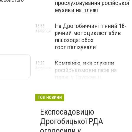
прослуховування російської
музики на пляжі
На Дрогобиччині п'яний 18-
15:56
5 серпня
річний мотоцикліст збив
пішохода: обох
госпіталізували
Компанію, яка слухали
13:29
5 серпня
російськомовні пісні на
пляжі у Трускавці,
оштрафують
ТОП НОВИНИ
Експосадовицю
Дрогобицької РДА
оголосили у