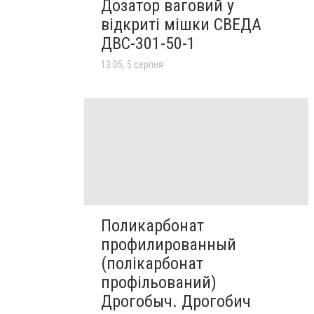
Дозатор ваговий у
відкриті мішки СВЕДА
ДВС-301-50-1
13:05, 5 серпня
Поликарбонат
профилированный
(полікарбонат
профільований)
Дрогобыч. Дрогобич