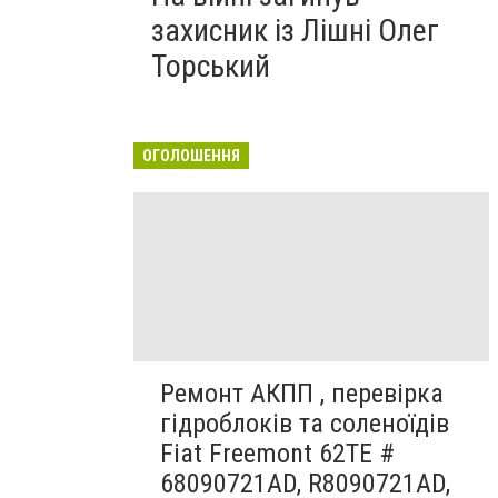
захисник із Лішні Олег
Торський
ОГОЛОШЕННЯ
Ремонт АКПП , перевірка
гідроблоків та соленоїдів
Fiat Freemont 62TE #
68090721AD, R8090721AD,