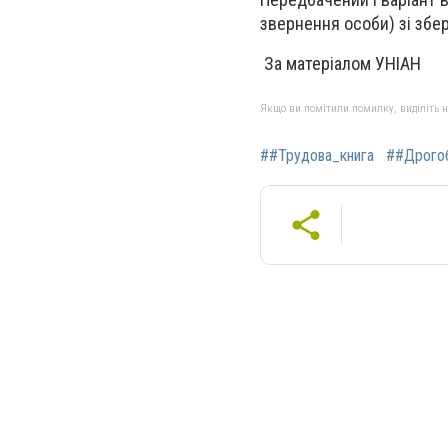
звернення особи) зі збе
За матеріалом УНІАН
Якщо ви помітили помилку, виділіть нео
##Трудова_книга
##Дрого