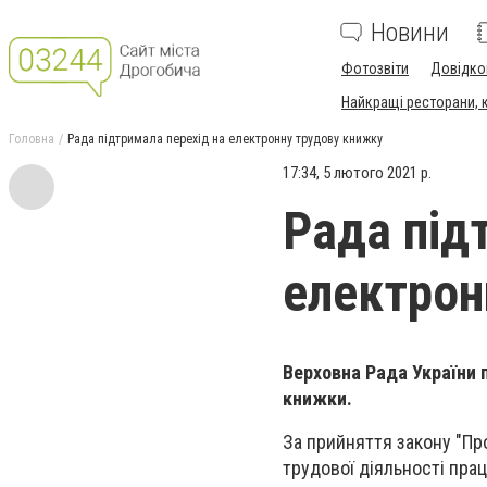
Новини
Фотозвіти
Довідко
Найкращі ресторани, ка
Головна
Рада підтримала перехід на електронну трудову книжку
17:34, 5 лютого 2021 р.
Рада під
електрон
Верховна Рада України 
книжки.
За прийняття закону "Пр
трудової діяльності пра