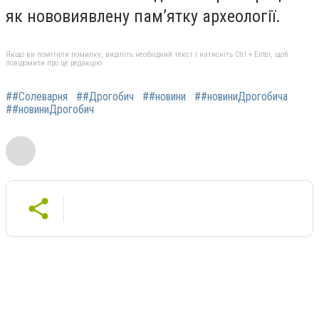
як нововиявлену пам’ятку археології.
Якщо ви помітили помилку, виділіть необхідний текст і натисніть Ctrl + Enter, щоб
повідомити про це редакцію
##Солеварня
##Дрогобич
##новини
##новиниДрогобича
##новиниДрогобич