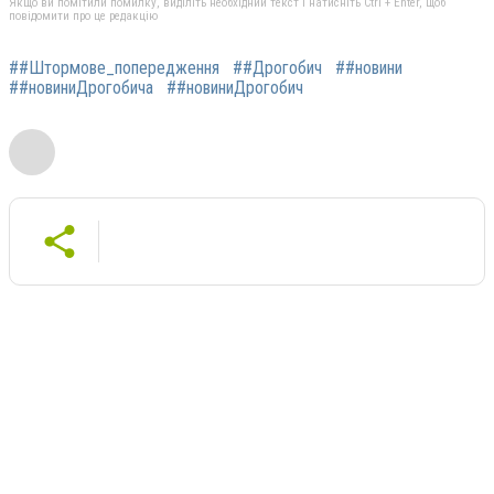
Якщо ви помітили помилку, виділіть необхідний текст і натисніть Ctrl + Enter, щоб
повідомити про це редакцію
##Штормове_попередження
##Дрогобич
##новини
##новиниДрогобича
##новиниДрогобич