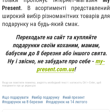
Present
. В асортименті представлений
широкий вибір різноманітних товарів для
подарунку на будь-який смак.
Переходьте на сайт та купляйте
подарунки своїм коханим, мамам,
бабусям до 8 березня або іншого свята.
Ну і звісно, не забудьте про себе -
my-
present.com.ua
!
Якщо ви помітили помилку, виділіть необхідний текст і натисніть Ctrl + Enter, щоб
повідомити про це редакцію
#що подарувати
#вибір подарунку
#май презент
#подарунок на 8 березня
#подарунок на 14 лютого