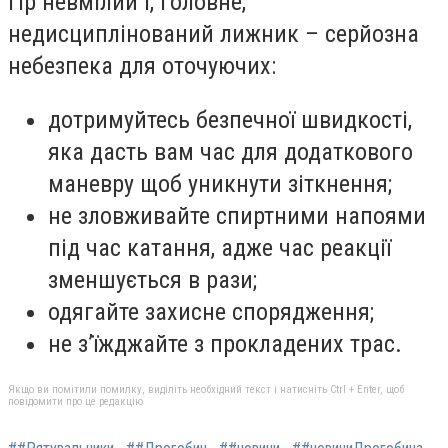
гір невмілий і, головне,
недисциплінований лижник – серйозна
небезпека для оточуючих:
дотримуйтесь безпечної швидкості,
яка дасть вам час для додаткового
маневру щоб уникнути зіткнення;
не зловживайте спиртними напоями
під час катання, адже час реакції
зменшується в рази;
одягайте захисне спорядження;
не з’їжджайте з прокладених трас.
Якщо ви помітили помилку, виділіть необхідний текст і натисніть Ctrl + Enter, щоб
повідомити про це редакцію