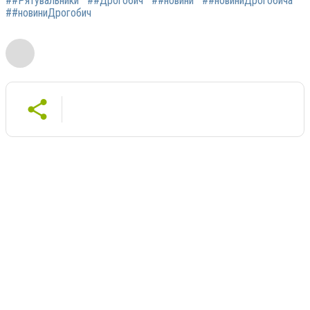
##Рятувальники
##Дрогобич
##новини
##новиниДрогобича
##новиниДрогобич