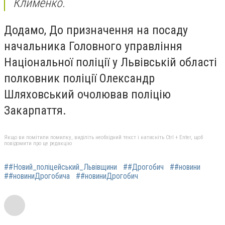
Клименко.
Додамо, До призначення на посаду
начальника Головного управління
Національної поліції у Львівській області
полковник поліції Олександр
Шляховський очолював поліцію
Закарпаття.
Якщо ви помітили помилку, виділіть необхідний текст і натисніть Ctrl + Enter, щоб
повідомити про це редакцію
##Новий_поліцейський_Львівщини
##Дрогобич
##новини
##новиниДрогобича
##новиниДрогобич