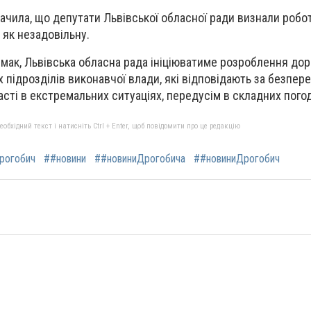
начила, що депутати Львівської обласної ради визнали робо
 як незадовільну.
римак, Львівська обласна рада ініціюватиме розроблення до
х підрозділів виконавчої влади, які відповідають за безпе
сті в екстремальних ситуаціях, передусім в складних пого
бхідний текст і натисніть Ctrl + Enter, щоб повідомити про це редакцію
рогобич
##новини
##новиниДрогобича
##новиниДрогобич