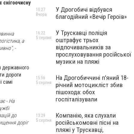
є снігоочисну
У Дрогобичі відбувся
10:27
Вчора
благодійний «Вечір Героїв»
У Трускавці поліція
16:22
повинна
5 серпня
оштрафує трьох
огістика, а
відпочивальників за
вно", -
прослуховування російської
музики на пляжі
и державного
ати дороги
На Дрогобиччині п'яний 18-
15:56
і самі
5 серпня
річний мотоцикліст збив
пішохода: обох
госпіталізували
ає - На
ужбі
Компанію, яка слухали
зацій до
13:29
5 серпня
російськомовні пісні на
чищення доріг
пляжі у Трускавці,