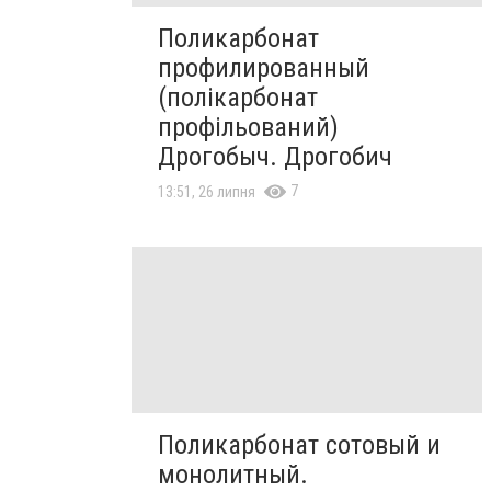
Поликарбонат
профилированный
(полікарбонат
профільований)
Дрогобыч. Дрогобич
7
13:51, 26 липня
Поликарбонат сотовый и
монолитный.