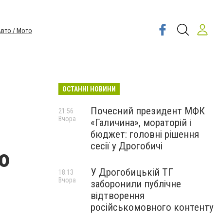
вто / Мото
ОСТАННІ НОВИНИ
Почесний президент МФК
21:56
Вчора
«Галичина», мораторій і
бюджет: головні рішення
сесії у Дрогобичі
о
У Дрогобицькій ТГ
18:13
Вчора
заборонили публічне
відтворення
російськомовного контенту