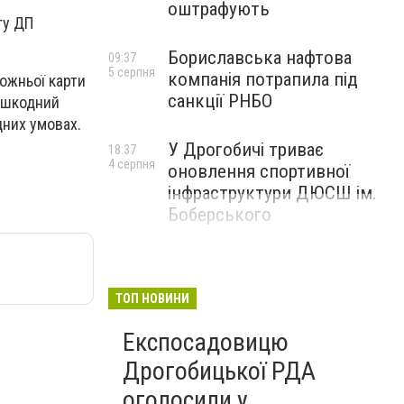
оштрафують
ту ДП
Бориславська нафтова
09:37
5 серпня
компанія потрапила під
рожньої карти
санкції РНБО
решкодний
дних умовах.
У Дрогобичі триває
18:37
4 серпня
оновлення спортивної
інфраструктури ДЮСШ ім.
Боберського
ТОП НОВИНИ
Експосадовицю
Дрогобицької РДА
оголосили у