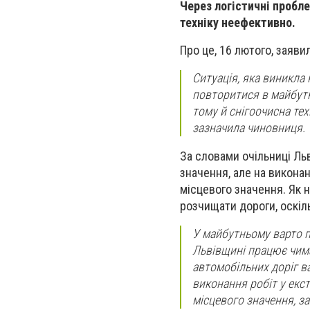
Через логістичні пробл
техніку неефективно.
Про це, 16 лютого, заяви
Ситуація, яка виникла 
повторитися в майбутнь
тому й снігоочисна те
зазначила чиновниця.
За словами очільниці Ль
значення, але на викона
місцевого значення. Як 
розчищати дороги, оскіль
У майбутньому варто п
Львівщині працює чима
автомобільних доріг в
виконання робіт у екст
місцевого значення, за