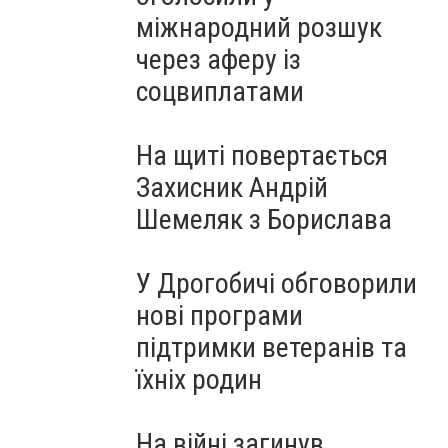
міжнародний розшук
через аферу із
соцвиплатами
На щиті повертається
Захисник Андрій
Шемеляк з Борислава
У Дрогобичі обговорили
нові програми
підтримки ветеранів та
їхніх родин
На війні загинув