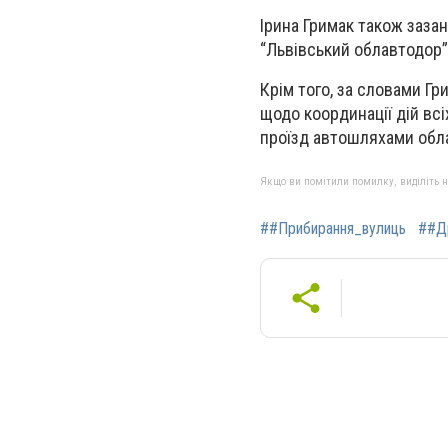
Ірина Гримак також заза
“Львівський облавтодор”
Крім того, за словами Г
щодо координації дій всі
проїзд автошляхами обла
Якщо ви помітили помилку, виділіть нео
##Прибирання_вулиць
##Д