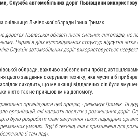
еми, Служба автомобільних доріг Львівщини використову
ла очільниця Львівської облради Ірина Гримак.
на дорогах Львівської області після сильних снігопадів, не 
ому. Наразі в діях відповідальних структур відсутня чітка л
хніка Служби автомобільних доріг використовується неефекти
вівської облради, важливо забезпечити проїзд автошляхам
ння цього завдання скерували техніку, яка мусила б прибир
наслідок сиходить, що мешканці віддалених сіл були змушен
ки ніхто так не прийшов їм на допомогу.
равильно організувати цей процес, - резюмує Гримак. Та дод
ло організацій, які надають послуги з розчищання доріг. Сл
арто було розробити план залучення таких підрядних органі
ремальних умовах. Тоді б техніка, яка є призначена для роз
безпечила б там лад».