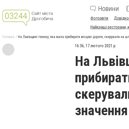
Новини
Фотозвіти
Довідко
Найкращі ресторани, ка
Головна
На Львівщині техніку, яка мала прибирати місцеві дороги, скерували на 
16:36, 17 лютого 2021 р.
На Львів
прибират
скерувал
значення