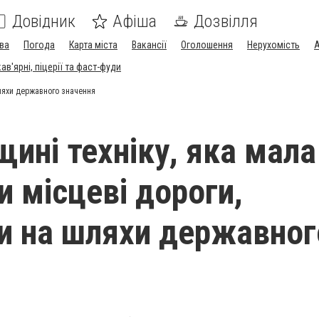
Довідник
Афіша
Дозвілля
ва
Погода
Карта міста
Вакансії
Оголошення
Нерухомість
А
в'ярні, піцерії та фаст-фуди
шляхи державного значення
щині техніку, яка мала
и місцеві дороги,
и на шляхи державног