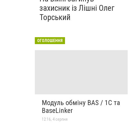
захисник із Лішні Олег
Торський
ОГОЛОШЕННЯ
Модуль обміну BAS / 1C та
BaseLinker
12:16, 4 серпня