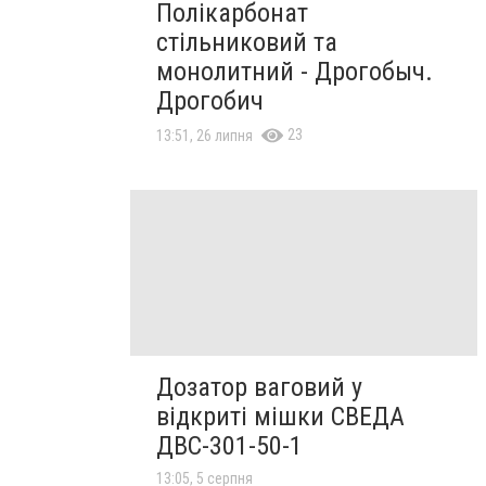
Полікарбонат
стільниковий та
монолитний - Дрогобыч.
Дрогобич
23
13:51, 26 липня
Дозатор ваговий у
відкриті мішки СВЕДА
ДВС-301-50-1
13:05, 5 серпня