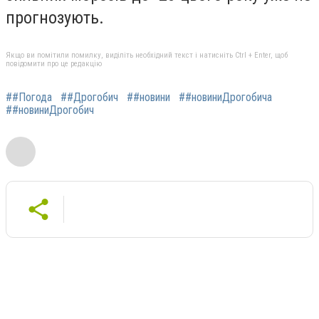
прогнозують.
Якщо ви помітили помилку, виділіть необхідний текст і натисніть Ctrl + Enter, щоб
повідомити про це редакцію
##Погода
##Дрогобич
##новини
##новиниДрогобича
##новиниДрогобич