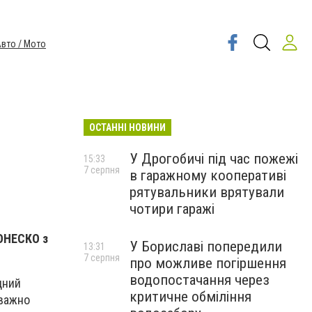
вто / Мото
ОСТАННІ НОВИНИ
У Дрогобичі під час пожежі
15:33
7 серпня
в гаражному кооперативі
рятувальники врятували
чотири гаражі
 ЮНЕСКО з
У Бориславі попередили
13:31
7 серпня
про можливе погіршення
водопостачання через
дний
критичне обміління
еважно