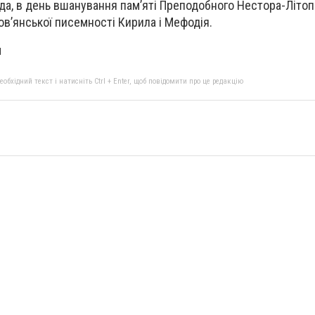
да, в день вшанування пам’яті Преподобного Нестора-Літоп
ов’янської писемності Кирила і Мефодія.
м
бхідний текст і натисніть Ctrl + Enter, щоб повідомити про це редакцію