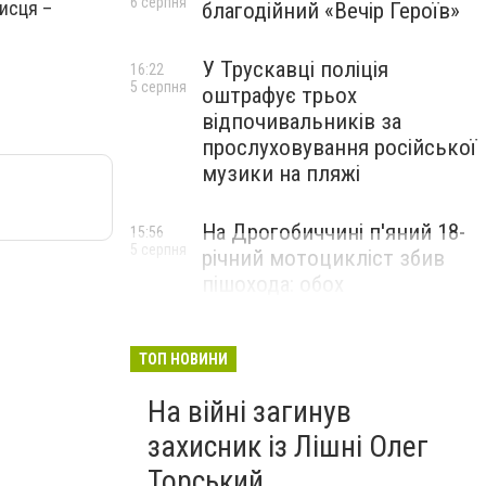
6 серпня
исця –
благодійний «Вечір Героїв»
У Трускавці поліція
16:22
5 серпня
оштрафує трьох
відпочивальників за
прослуховування російської
музики на пляжі
На Дрогобиччині п'яний 18-
15:56
5 серпня
річний мотоцикліст збив
пішохода: обох
госпіталізували
ТОП НОВИНИ
На війні загинув
захисник із Лішні Олег
Торський