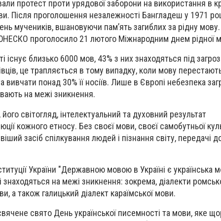
вали протест проти урядової заборони на використання в кр
мови. Після проголошення незалежності Бангладеш у 1971 ро
день мучеників, вшановуючи пам’ять загиблих за рідну мову.
 ЮНЕСКО проголосило 21 лютого Міжнародним днем рідної м
і існує близько 6000 мов, 43% з них знаходяться під загро
вців, це трапляється в тому випадку, коли мову перестають,
а вивчати понад 30% її носіїв. Лише в Європі небезпека за
увають на межі зникнення.
, його світогляд, інтелектуальний та духовний результат
юції кожного етносу. Без своєї мови, своєї самобутньої ку
іший засіб спілкування людей і пізнання світу, передачі д
ституції України "Державною мовою в Україні є українська м
які знаходяться на межі зникнення: зокрема, діалекти ромськ
и, а також галицький діалект караїмської мови.
исвячене свято День української писемності та мови, яке щ