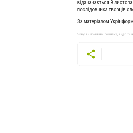
відзначається 9 листопа
послідовника творців сл
За матеріалом Укрінфор
Якщо ви помітили помилку, виділіть нео