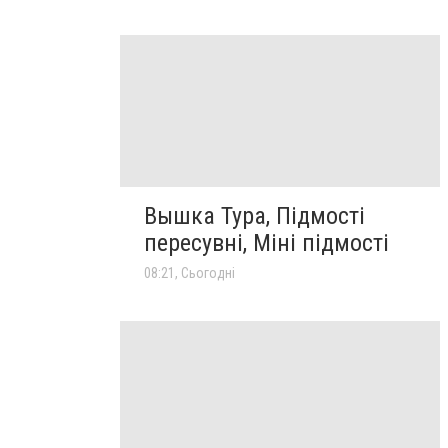
Вышка Тура, Підмості
пересувні, Міні підмості
08:21, Сьогодні