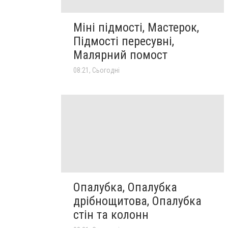
Міні підмості, Мастерок,
Підмості пересувні,
Малярний помост
08:21, Сьогодні
Опалубка, Опалубка
дрібнощитова, Опалубка
стін та колонн