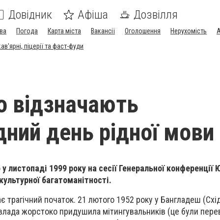
Довідник
Афіша
Дозвілля
ва
Погода
Карта міста
Вакансії
Оголошення
Нерухомість
А
в'ярні, піцерії та фаст-фуди
о відзначають
ний день рідної мови
 у листопаді 1999 року на сесії Генеральної конференції
культурної багатоманітності.
має трагічний початок. 21 лютого 1952 року у Бангладеш (Схі
 влада жорстоко придушила мітингувальників (це були пер