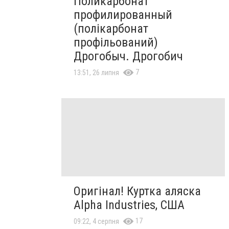
Поликарбонат
профилированный
(полікарбонат
профільований)
Дрогобыч. Дрогобич
7
13:51, 26 липня
Оригінал! Куртка аляска
Alpha Industries, США
17
09:22, 4 серпня