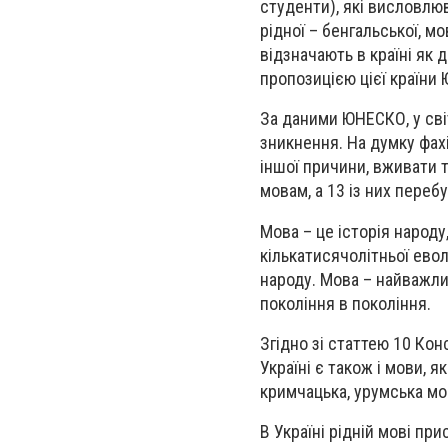
студенти), які висловлю
рідної – бенгальської, 
відзначають в країні як 
пропозицією цієї країни
За даними ЮНЕСКО, у світ
зникнення. На думку фахі
іншої причини, вживати т
мовам, а 13 із них переб
Мова – це історія народу
кількатисячолітньої евол
народу. Мова – найважлив
покоління в покоління.
Згідно зі статтею 10 Кон
Україні є також і мови, 
кримчацька, урумська мов
В Україні рідній мові пр