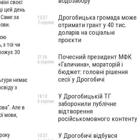
водозабору
аїні своєї
ці цей день
Дрогобицька громада може
 Саме за
13:27
7 серпня
отримати грант у 40 тис.
ови.
доларів на соціальні
зою
проєкти
 з тої чи
грожує 30
Почесний президент МФК
21:56
6 серпня
«Галичина», мораторій і
бюджет: головні рішення
сесії у Дрогобичі
льтури немає
освіду з
У Дрогобицькій ТГ
18:13
6 серпня
заборонили публічне
ова". Але в
відтворення
ої мови,
російськомовного контенту
ороку
У Дрогобичі відбувся
10:27