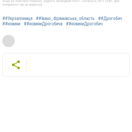
Якщо ви помітили помилку, виділіть необхідний текст і натисніть Ctrl + Enter, щоб
повідомити про це редакцію
##Укрзалізниця
##Івано_Франківська_область
##Дрогобич
##новини
##новиниДрогобича
##новиниДрогобич