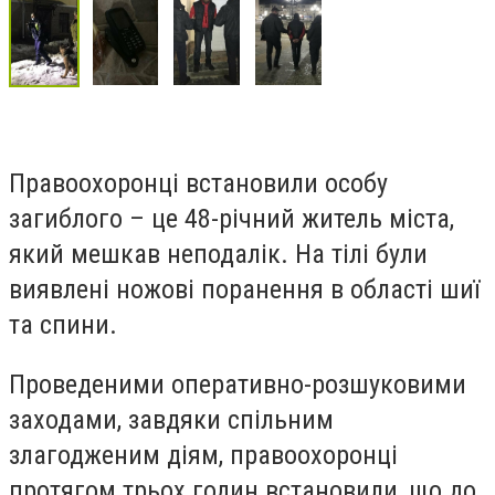
Правоохоронці встановили особу
загиблого – це 48-річний житель міста,
який мешкав неподалік. На тілі були
виявлені ножові поранення в області шиї
та спини.
Проведеними оперативно-розшуковими
заходами, завдяки спільним
злагодженим діям, правоохоронці
протягом трьох годин встановили, що до