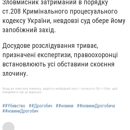
Зловмисник затриманий в порядку
ст.208 Кримінального процесуального
кодексу України, невдовзі суд обере йому
запобіжний захід.
Досудове розслідування триває,
призначені експертизи, правоохоронці
встановлюють усі обставини скоєння
злочину.
Якщо ви помітили помилку, виділіть необхідний текст і натисніть Ctrl + Enter, щоб
повідомити про це редакцію
##Убивство
##Дрогобич
##новини
##новиниДрогобича
##новиниДрогобич