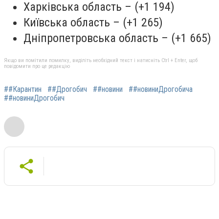
Харківська область – (+1 194)
Київська область – (+1 265)
Дніпропетровська область – (+1 665)
Якщо ви помітили помилку, виділіть необхідний текст і натисніть Ctrl + Enter, щоб
повідомити про це редакцію
##Карантин
##Дрогобич
##новини
##новиниДрогобича
##новиниДрогобич