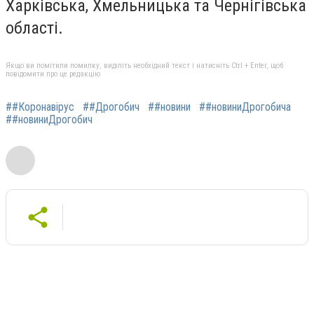
Харківська, Хмельницька та Чернігівська
області.
Якщо ви помітили помилку, виділіть необхідний текст і натисніть Ctrl + Enter, щоб
повідомити про це редакцію
##Коронавірус
##Дрогобич
##новини
##новиниДрогобича
##новиниДрогобич