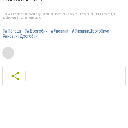
Якщо ви помітили помилку, виділіть необхідний текст і натисніть Ctrl + Enter, щоб
повідомити про це редакцію
##Погода
##Дрогобич
##новини
##новиниДрогобича
##новиниДрогобич