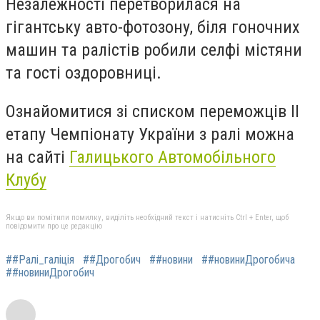
Незалежності перетворилася на
гігантську авто-фотозону, біля гоночних
машин та ралістів робили селфі містяни
та гості оздоровниці.
Ознайомитися зі списком переможців ІІ
етапу Чемпіонату України з ралі можна
на сайті
Галицького Автомобільного
Клубу
Якщо ви помітили помилку, виділіть необхідний текст і натисніть Ctrl + Enter, щоб
повідомити про це редакцію
##Ралі_галіція
##Дрогобич
##новини
##новиниДрогобича
##новиниДрогобич