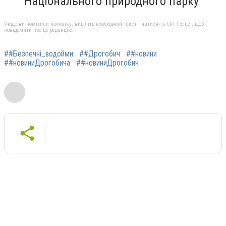
Національного природного парку
Якщо ви помітили помилку, виділіть необхідний текст і натисніть Ctrl + Enter, щоб
повідомити про це редакцію
##Безпечні_водойми
##Дрогобич
##новини
##новиниДрогобича
##новиниДрогобич