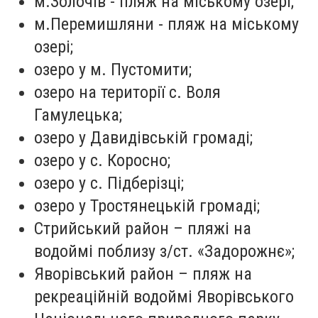
м.Золочів - пляж на міському озері;
м.Перемишляни - пляж на міському
озері;
озеро у м. Пустомити;
озеро на території с. Воля
Гамулецька;
озеро у Давидівській громаді;
озеро у с. Коросно;
озеро у с. Підберізці;
озеро у Тростянецькій громаді;
Стрийський район – пляжі на
водоймі поблизу з/ст. «Задорожнє»;
Яворівський район – пляж на
рекреаційній водоймі Яворівського