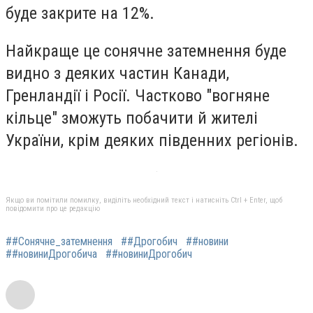
буде закрите на 12%.
Найкраще це сонячне затемнення буде
видно з деяких частин Канади,
Гренландії і Росії. Частково "вогняне
кільце" зможуть побачити й жителі
України, крім деяких південних регіонів.
Якщо ви помітили помилку, виділіть необхідний текст і натисніть Ctrl + Enter, щоб
повідомити про це редакцію
##Сонячне_затемнення
##Дрогобич
##новини
##новиниДрогобича
##новиниДрогобич