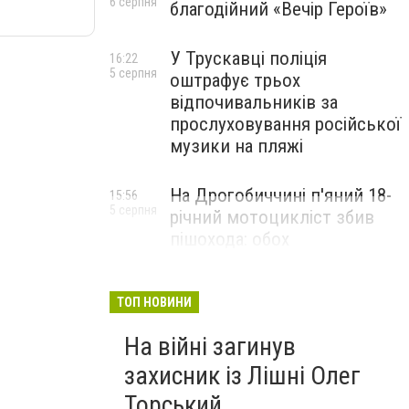
6 серпня
благодійний «Вечір Героїв»
У Трускавці поліція
16:22
5 серпня
оштрафує трьох
відпочивальників за
прослуховування російської
музики на пляжі
На Дрогобиччині п'яний 18-
15:56
5 серпня
річний мотоцикліст збив
пішохода: обох
госпіталізували
ТОП НОВИНИ
На війні загинув
захисник із Лішні Олег
Торський