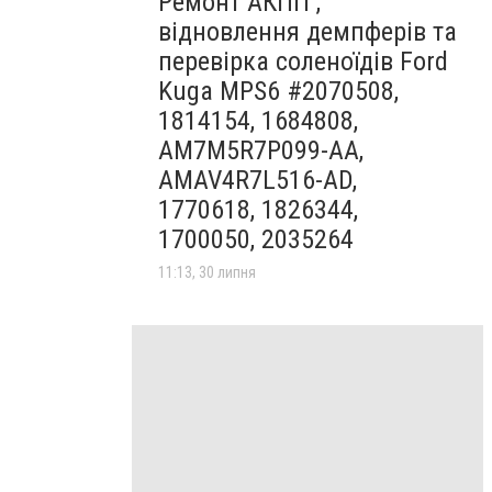
Ремонт АКПП ,
відновлення демпферів та
перевірка соленоїдів Ford
Kuga MPS6 #2070508,
1814154, 1684808,
AM7M5R7P099-AA,
AMAV4R7L516-AD,
1770618, 1826344,
1700050, 2035264
11:13, 30 липня