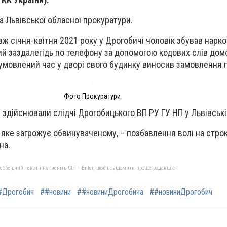
 Львівської обласної прокуратури.
ж січня-квітня 2021 року у Дрогобичі чоловік збував нарко
й заздалегідь по телефону за допомогою кодових слів до
бумовлений час у дворі свого будинку виносив замовлення 
Фото Прокуратури
здійснювали слідчі Дрогобицького ВП РУ ГУ НП у Львівські
яке загрожує обвинуваченому, – позбавлення волі на строк 
на.
бхідний текст і натисніть Ctrl + Enter, щоб повідомити про це редакцію
#Дрогобич
##новини
##новиниДрогобича
##новиниДрогобич