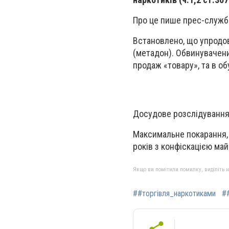
Про це пише прес-служба
Встановлено, що упродов
(метадон). Обвинувачени
продаж «товару», та в о
Досудове розслідування 
Максимальне покарання, 
років з конфіскацією май
Якщо ви помітили помилку, виділіть нео
##торгівля_наркотиками
#