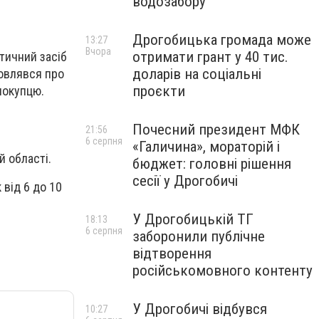
водозабору
Дрогобицька громада може
13:27
Вчора
отримати грант у 40 тис.
тичний засіб
доларів на соціальні
мовлявся про
проєкти
покупцю.
Почесний президент МФК
21:56
6 серпня
«Галичина», мораторій і
й області.
бюджет: головні рішення
сесії у Дрогобичі
від 6 до 10
У Дрогобицькій ТГ
18:13
6 серпня
заборонили публічне
відтворення
російськомовного контенту
У Дрогобичі відбувся
10:27