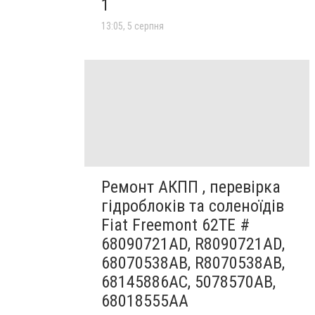
1
13:05, 5 серпня
Ремонт АКПП , перевірка
гідроблоків та соленоїдів
Fiat Freemont 62TE #
68090721AD, R8090721AD,
68070538AB, R8070538AB,
68145886AC, 5078570AB,
68018555AA