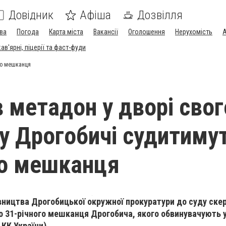
Довідник
Афіша
Дозвілля
ва
Погода
Карта міста
Вакансії
Оголошення
Нерухомість
А
в'ярні, піцерії та фаст-фуди
ого мешканця
 метадон у дворі свог
 у Дрогобичі судитиму
го мешканця
вництва Дрогобицької окружної прокуратури до суду ске
 31-річного мешканця Дрогобича, якого обвинувачують у
 КК України).