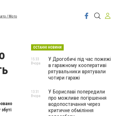
вто / Мото
ОСТАННІ НОВИНИ
о
У Дрогобичі під час пожежі
15:33
Вчора
в гаражному кооперативі
ть
рятувальники врятували
чотири гаражі
У Бориславі попередили
13:31
Вчора
про можливе погіршення
ровано
водопостачання через
 збуті
критичне обміління