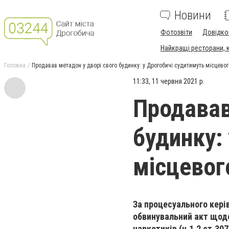
Новини
Фотозвіти
Довідко
Найкращі ресторани, ка
Головна
Продавав метадон у дворі свого будинку: у Дрогобичі судитимуть місцев
11:33, 11 червня 2021 р.
Продавав
будинку:
місцево
За процесуального кері
обвинувальний акт щодо
наркотиків (ч.1,2 ст.307