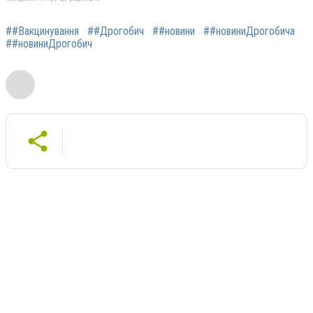
##Вакцинування
##Дрогобич
##новини
##новиниДрогобича
##новиниДрогобич