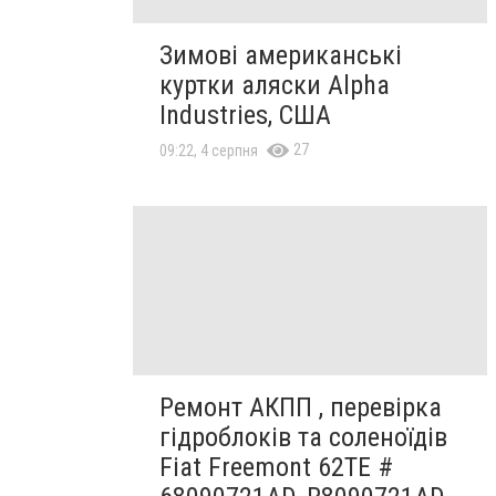
Зимові американські
куртки аляски Alpha
Industries, США
27
09:22, 4 серпня
Ремонт АКПП , перевірка
гідроблоків та соленоїдів
Fiat Freemont 62TE #