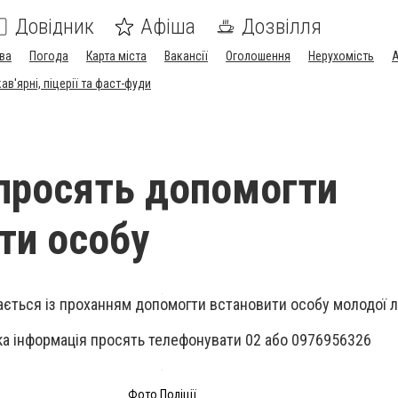
Довідник
Афіша
Дозвілля
ва
Погода
Карта міста
Вакансії
Оголошення
Нерухомість
А
в'ярні, піцерії та фаст-фуди
ї просять допомогти
ти особу
ається із проханням допомогти встановити особу молодої 
ка інформація просять телефонувати 02 або 0976956326
Фото Поліції