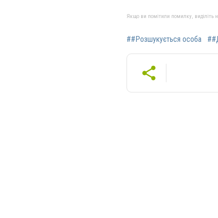
Якщо ви помітили помилку, виділіть нео
##Розшукується особа
##