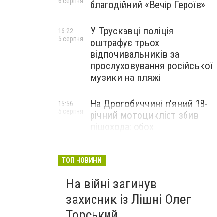
6 серпня
благодійний «Вечір Героїв»
У Трускавці поліція
16:22
5 серпня
оштрафує трьох
відпочивальників за
прослуховування російської
музики на пляжі
На Дрогобиччині п'яний 18-
15:56
5 серпня
річний мотоцикліст збив
пішохода: обох
госпіталізували
ТОП НОВИНИ
На війні загинув
захисник із Лішні Олег
Торський