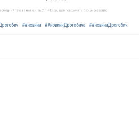
бхідний текст і натисніть Ctrl + Enter, щоб повідомити про це редакцію
Дрогобич
##новини
##новиниДрогобича
##новиниДрогобич