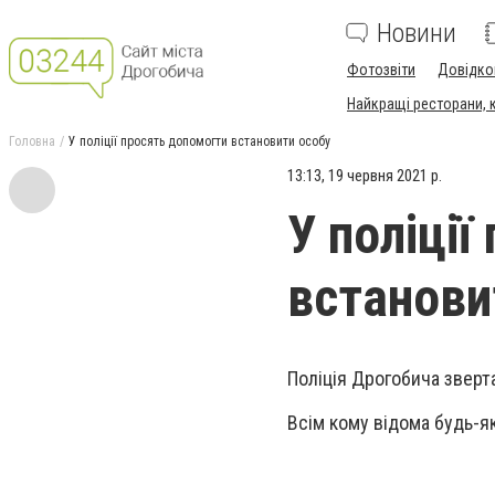
Новини
Фотозвіти
Довідко
Найкращі ресторани, ка
Головна
У поліції просять допомогти встановити особу
13:13, 19 червня 2021 р.
У поліці
встанови
Поліція Дрогобича зверт
Всім кому відома будь-я