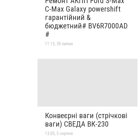
Ремонт АКПП Ford S-Max
C-Max Galaxy powershift
гарантійний &
бюджетний# BV6R7000AD
#
11:13, 30 липня
Конвеєрні ваги (стрічкові
ваги) СВЕДА ВК-230
13:05, 5 серпня