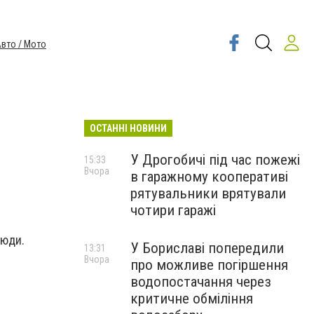
вто / Мото
ОСТАННІ НОВИНИ
У Дрогобичі під час пожежі
15:33
Вчора
в гаражному кооперативі
рятувальники врятували
чотири гаражі
люди.
У Бориславі попередили
13:31
Вчора
про можливе погіршення
водопостачання через
критичне обміління