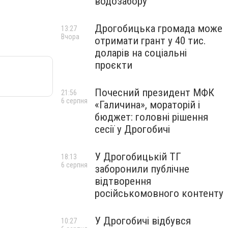
водозабору
Дрогобицька громада може
13:27
Вчора
отримати грант у 40 тис.
доларів на соціальні
проєкти
Почесний президент МФК
21:56
6 серпня
«Галичина», мораторій і
бюджет: головні рішення
сесії у Дрогобичі
У Дрогобицькій ТГ
18:13
6 серпня
заборонили публічне
відтворення
російськомовного контенту
У Дрогобичі відбувся
10:27