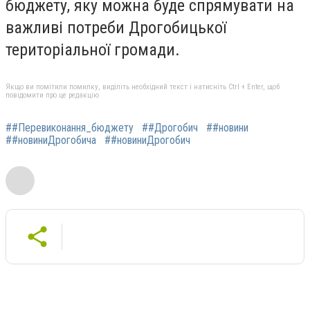
бюджету, яку можна буде спрямувати на
важливі потреби Дрогобицької
територіальної громади.
Якщо ви помітили помилку, виділіть необхідний текст і натисніть Ctrl + Enter, щоб
повідомити про це редакцію
##Перевиконання_бюджету
##Дрогобич
##новини
##новиниДрогобича
##новиниДрогобич