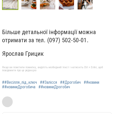
Більше детальної інформації можна
отримати за тел. (097) 502-50-01.
Ярослав Грицик
Якщо ви помітили помилку, виділіть необхідний текст і натисніть Ctrl + Enter, щоб
повідомити про це редакцію
##Весілля_під_ключ
##Залісся
##Дрогобич
##новини
##новиниДрогобича
##новиниДрогобич