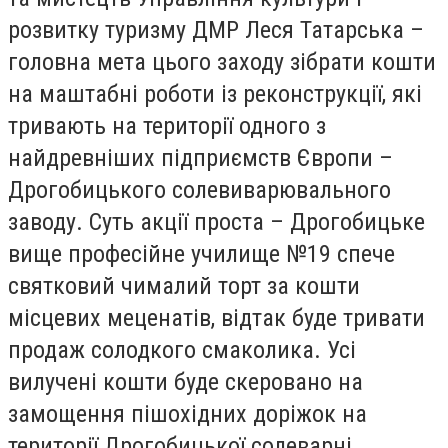
розвитку туризму ДМР Леся Татарська –
головна мета цього заходу зібрати кошти
на маштабні роботи із реконструкції, які
тривають на території одного з
найдревніших підприємств Європи –
Дрогобицького солевиварювального
заводу. Суть акції проста – Дрогобицьке
вище професійне училище №19 спече
святковий чималий торт за кошти
місцевих меценатів, відтак буде тривати
продаж солодкого смаколика. Усі
вилучені кошти буде скеровано на
замощення пішохідних доріжок на
території Дрогобицької солеварні.