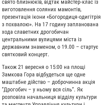
свято близнюків, відтак майстер-клас із
виготовлення соляних мамонтів,
презентація ікони «Богородиця-одигітрія
з похвалою». На 17 годину запланована
хода славетних дрогобичан
центральними вулицями міста із
державним знаменом, о 19.00 – стартує
святковий концерт.
Також 21 вересня о 15:00 на площі
Замкова Гора відбудеться ще одне
маштабне дійство – доброчинна акція
“Дрогобич – у ньому вся сіль”. Як
розповіла начальниця відділу культури
та мистецтв Управління культури і