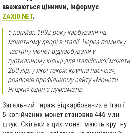
вважаються цінними, інформує
ZAXID.NET
.
5 копійок 1992 року карбували на
монетному дворі в Італії. Через помилку
частину монет відкарбували у
гуртильному кільці для італійської монети
200 лір, у якої також крупна насічка», –
розповів профільному сайту «Монети-
Ягідки» один з нумізматів.
Загальний тираж відкарбованих в Італії
5-копійчаних монет становив 446 млн
штук. Скільки з цих монет мають крупну