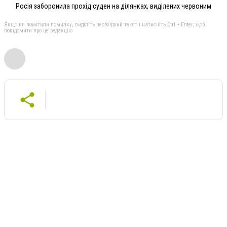
Росія заборонила прохід суден на ділянках, виділених червоним
Якщо ви помітили помилку, виділіть необхідний текст і натисніть Ctrl + Enter, щоб
повідомити про це редакцію